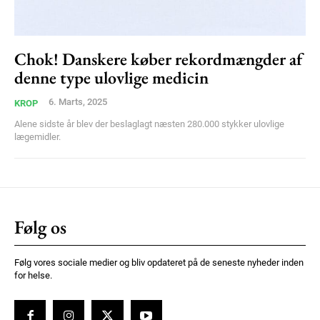
Ut mollis pellentesque tortor
Nullam eu erat condimentum
Donec quis est ac felis
Chok! Danskere køber rekordmængder af
denne type ulovlige medicin
Orci varius natoque dolor
6. Marts, 2025
KROP
Alene sidste år blev der beslaglagt næsten 280.000 stykker ulovlige
lægemidler.
Member full access
Følg os
100
DKK
/ year
Følg vores sociale medier og bliv opdateret på de seneste nyheder inden
for helse.
Etiam est nibh, lobortis sit