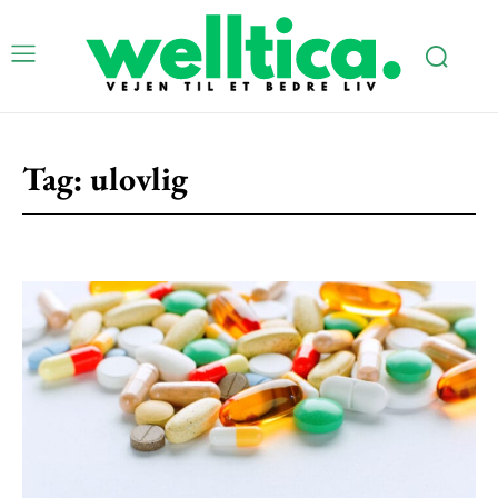
Subscription Plans
Tag:
ulovlig
Free limited access
Gratis
/ forever
Etiam est nibh, lobortis sit
Praesent euismod ac