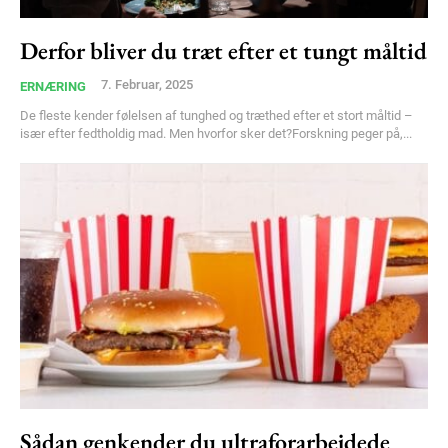
Derfor bliver du træt efter et tungt måltid
Member full access
7. Februar, 2025
ERNÆRING
100
DKK
De fleste kender følelsen af tunghed og træthed efter et stort måltid –
/ year
især efter fedtholdig mad. Men hvorfor sker det?Forskning peger på,...
Etiam est nibh, lobortis sit
Praesent euismod ac
Ut mollis pellentesque tortor
Nullam eu erat condimentum
Donec quis est ac felis
Orci varius natoque dolor
YEARLY PRICING
MONTHLY PRICING
Sådan genkender du ultraforarbejdede