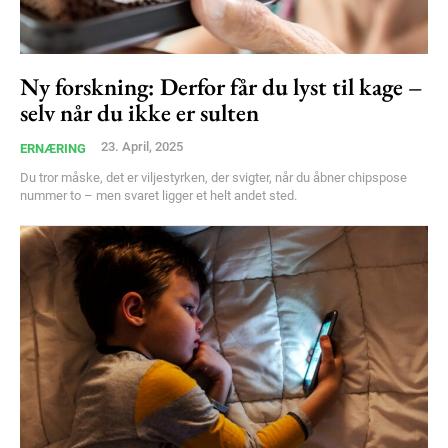
Ny forskning: Derfor får du lyst til kage –
selv når du ikke er sulten
23. April, 2025
ERNÆRING
Du tror måske, det er viljestyrken, der svigter, når du åbner chipspose
nummer to – men svaret ligger et helt andet sted.
Subscription Plans