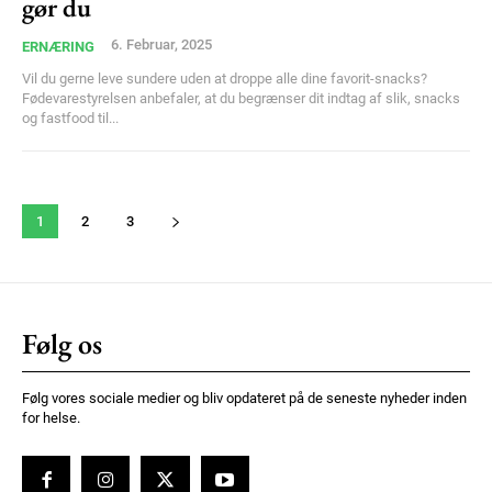
gør du
6. Februar, 2025
ERNÆRING
Vil du gerne leve sundere uden at droppe alle dine favorit-snacks?
Fødevarestyrelsen anbefaler, at du begrænser dit indtag af slik, snacks
og fastfood til...
1
2
3
Følg os
Følg vores sociale medier og bliv opdateret på de seneste nyheder inden
for helse.