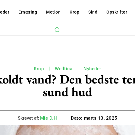
eder
Ernæring
Motion
Krop
Sind
Opskrifter
Krop
Welltica
Nyheder
koldt vand? Den bedste t
sund hud
Skrevet af:
Mie D.H
Dato:
marts 13, 2025