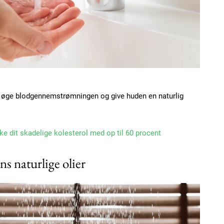
Etiam est nibh, loborti
Praesent euismod ac
Ut mollis pellentesque
Nullam eu erat condi
Donec quis est ac feli
Orci varius natoque do
n øge blodgennemstrømningen og give huden en naturlig
YEARLY PRICI
e dit skadelige kolesterol med op til 60 procent
s naturlige olier