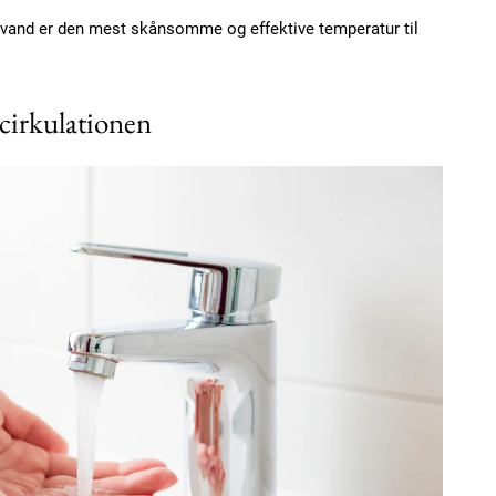
 vand er den mest skånsomme og effektive temperatur til
cirkulationen
Subscription Plans
Member full ac
100
DK