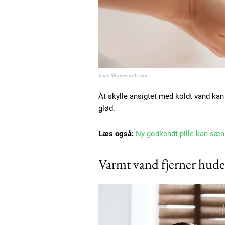
Etiam est nibh, lobortis sit
Praesent euismod ac
Ut mollis pellentesque tortor
Nullam eu erat condimentum
Donec quis est ac felis
Orci varius natoque dolor
Foto: Shutterstock.com
At skylle ansigtet med koldt vand ka
glød.
Læs også:
Ny godkendt pille kan sænk
Varmt vand fjerner huden