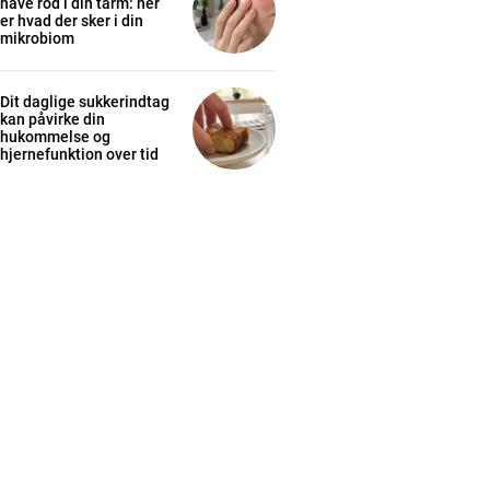
have rod i din tarm: her
er hvad der sker i din
mikrobiom
Dit daglige sukkerindtag
kan påvirke din
hukommelse og
hjernefunktion over tid