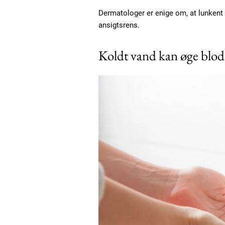
Dermatologer er enige om, at lunkent
ansigtsrens.
Koldt vand kan øge blod
Free limited access
Gratis
/ forever