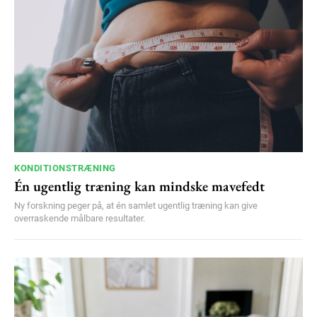
KONDITIONSTRÆNING
Én ugentlig træning kan mindske mavefedt
Ny forskning peger på, at én samlet ugentlig træning kan give
overraskende målbare resultater.