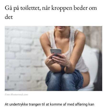
Gå på toilettet, når kroppen beder om
det
Member full access
100
DKK
/ year
Etiam est nibh, lobortis sit
Praesent euismod ac
Ut mollis pellentesque tortor
Nullam eu erat condimentum
Donec quis est ac felis
Foto: Shutterstock.com
Orci varius natoque dolor
At undertrykke trangen til at komme af med afføring kan