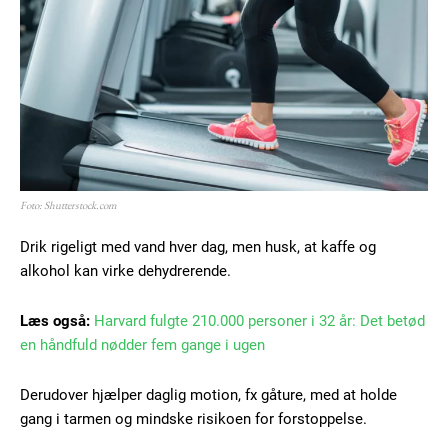
Subscription Plans
Free limited access
Gratis
/ forever
Foto: Shutterstock.com
Drik rigeligt med vand hver dag, men husk, at kaffe og
Etiam est nibh, lobortis sit
alkohol kan virke dehydrerende.
Praesent euismod ac
Ut mollis pellentesque tortor
Læs også:
Harvard fulgte 210.000 personer i 32 år: Det betød
en håndfuld nødder fem gange i ugen
Nullam eu erat condimentum
Donec quis est ac felis
Derudover hjælper daglig motion, fx gåture, med at holde
Orci varius natoque dolor
gang i tarmen og mindske risikoen for forstoppelse.