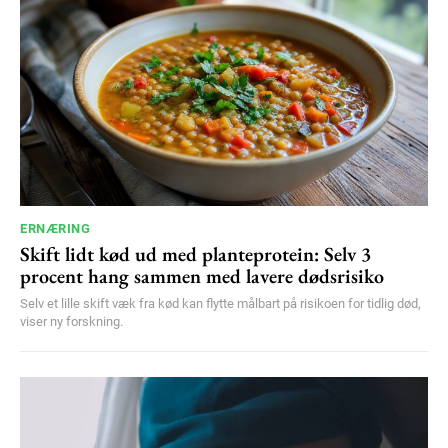
ERNÆRING
Skift lidt kød ud med planteprotein: Selv 3
procent hang sammen med lavere dødsrisiko
Selv et lille skift væk fra kød kan flytte målbart på risikoen for tidlig død,
viser ny forskning.