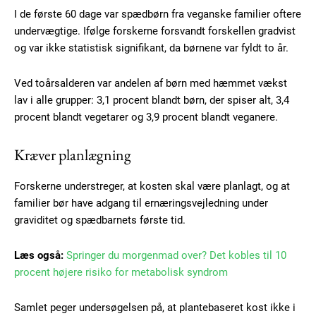
I de første 60 dage var spædbørn fra veganske familier oftere
undervægtige. Ifølge forskerne forsvandt forskellen gradvist
og var ikke statistisk signifikant, da børnene var fyldt to år.
Ved toårsalderen var andelen af børn med hæmmet vækst
lav i alle grupper: 3,1 procent blandt børn, der spiser alt, 3,4
procent blandt vegetarer og 3,9 procent blandt veganere.
Kræver planlægning
Subscription Plans
Forskerne understreger, at kosten skal være planlagt, og at
familier bør have adgang til ernæringsvejledning under
graviditet og spædbarnets første tid.
Læs også:
Springer du morgenmad over? Det kobles til 10
Free limited access
procent højere risiko for metabolisk syndrom
Samlet peger undersøgelsen på, at plantebaseret kost ikke i