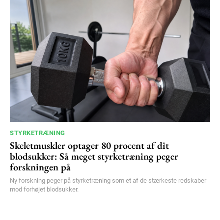
STYRKETRÆNING
Skeletmuskler optager 80 procent af dit
blodsukker: Så meget styrketræning peger
forskningen på
Ny forskning peger på styrketræning som et af de stærkeste redskaber
mod forhøjet blodsukker.