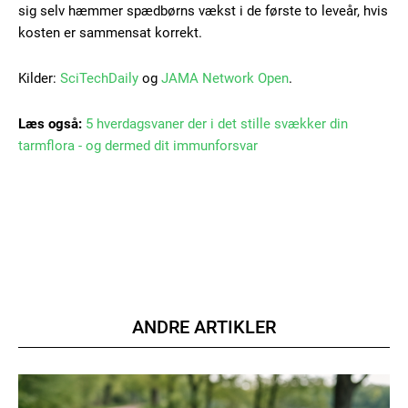
Gratis
sig selv hæmmer spædbørns vækst i de første to leveår, hvis
/ forever
kosten er sammensat korrekt.
Etiam est nibh, lobortis sit
Kilder:
SciTechDaily
og
JAMA Network Open
.
Praesent euismod ac
Læs også:
5 hverdagsvaner der i det stille svækker din
Ut mollis pellentesque tortor
tarmflora - og dermed dit immunforsvar
Nullam eu erat condimentum
Donec quis est ac felis
Orci varius natoque dolor
ANDRE ARTIKLER
Member full access