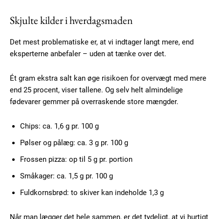
Skjulte kilder i hverdagsmaden
Det mest problematiske er, at vi indtager langt mere, end
eksperterne anbefaler – uden at tænke over det.
Ét gram ekstra salt kan øge risikoen for overvægt med mere
end 25 procent, viser tallene. Og selv helt almindelige
fødevarer gemmer på overraskende store mængder.
Chips: ca. 1,6 g pr. 100 g
Pølser og pålæg: ca. 3 g pr. 100 g
Frossen pizza: op til 5 g pr. portion
Småkager: ca. 1,5 g pr. 100 g
Fuldkornsbrød: to skiver kan indeholde 1,3 g
Subscription Plans
Når man lægger det hele sammen, er det tydeligt, at vi hurtigt