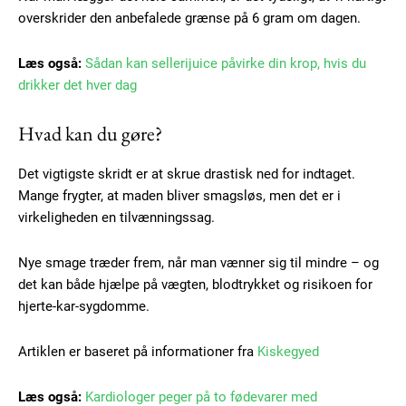
overskrider den anbefalede grænse på 6 gram om dagen.
Læs også:
Sådan kan sellerijuice påvirke din krop, hvis du
Free limited access
drikker det hver dag
Gratis
Hvad kan du gøre?
/ forever
Det vigtigste skridt er at skrue drastisk ned for indtaget.
Mange frygter, at maden bliver smagsløs, men det er i
Etiam est nibh, lobortis sit
virkeligheden en tilvænningssag.
Praesent euismod ac
Ut mollis pellentesque tortor
Nye smage træder frem, når man vænner sig til mindre – og
Nullam eu erat condimentum
det kan både hjælpe på vægten, blodtrykket og risikoen for
Donec quis est ac felis
hjerte-kar-sygdomme.
Orci varius natoque dolor
Artiklen er baseret på informationer fra
Kiskegyed
Læs også:
Kardiologer peger på to fødevarer med