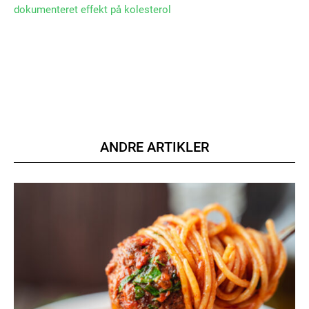
dokumenteret effekt på kolesterol
Member full access
100
DKK
/ year
ANDRE ARTIKLER
Etiam est nibh, lobortis sit
Praesent euismod ac
Ut mollis pellentesque tortor
Nullam eu erat condimentum
Donec quis est ac felis
Orci varius natoque dolor
YEARLY PRICING
MONTHLY PRICING