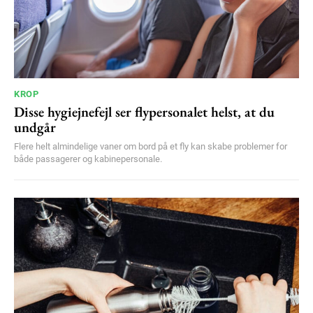
KROP
Disse hygiejnefejl ser flypersonalet helst, at du
undgår
Flere helt almindelige vaner om bord på et fly kan skabe problemer for
både passagerer og kabinepersonale.