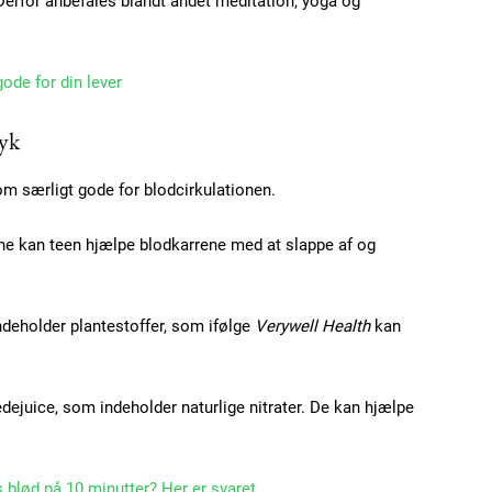
Derfor anbefales blandt andet meditation, yoga og
ode for din lever
Subscription Plans
ryk
m særligt gode for blodcirkulationen.
rne kan teen hjælpe blodkarrene med at slappe af og
Member full ac
ndeholder plantestoffer, som ifølge
Verywell Health
kan
100
DK
ejuice, som indeholder naturlige nitrater. De kan hjælpe
Etiam est nibh, loborti
Praesent euismod ac
 blød på 10 minutter? Her er svaret