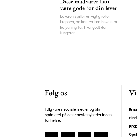
Disse madvarer kan
være gode for din lever
Leveren spiller en vigtig rolle i
kroppen, og kosten kan have stor
betydning for, hvor godt den
fungerer....
Følg os
Vi
Følg vores sociale medier og bliv
Ernæ
opdateret på de seneste nyheder inden
Sind
for helse.
Kro
Opsk