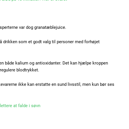
Ut mollis pellentesque
Nullam eu erat condi
Donec quis est ac feli
sperterne var dog granatæblejuice.
Orci varius natoque do
 drikken som et godt valg til personer med forhøjet
YEARLY PRICI
en både kalium og antioxidanter. Det kan hjælpe kroppen
regulere blodtrykket.
evarerne ikke kan erstatte en sund livsstil, men kun bør ses
lettere at falde i søvn