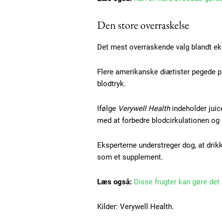
Ut mollis pellentesque tortor
Den store overraskelse
Nullam eu erat condimentum
Donec quis est ac felis
Det mest overraskende valg blandt ek
Orci varius natoque dolor
Flere amerikanske diætister pegede på
blodtryk.
Ifølge
Verywell Health
indeholder juic
med at forbedre blodcirkulationen og 
Eksperterne understreger dog, at drikk
som et supplement.
Læs også:
Disse frugter kan gøre det 
Kilder: Verywell Health.