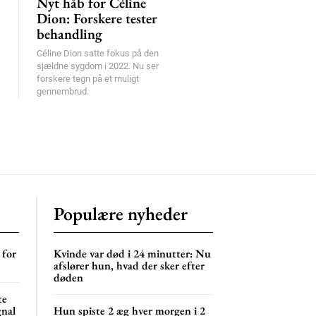
Nyt håb for Céline
Dion: Forskere tester
behandling
Céline Dion satte fokus på den
sjældne sygdom i 2022. Nu ser
forskere tegn på et muligt
gennembrud.
Populære nyheder
 for
Kvinde var død i 24 minutter: Nu
afslører hun, hvad der sker efter
døden
te
gnal
Hun spiste 2 æg hver morgen i 2