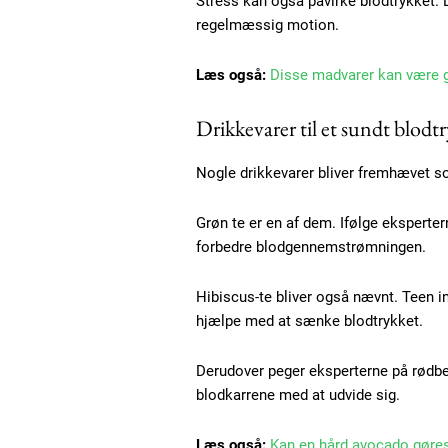
Stress kan også påvirke blodtrykket. 
regelmæssig motion.
Læs også:
Disse madvarer kan være g
Drikkevarer til et sundt blodt
Nogle drikkevarer bliver fremhævet so
Grøn te er en af dem. Ifølge eksperte
Free limited access
forbedre blodgennemstrømningen.
Hibiscus-te bliver også nævnt. Teen i
Gratis
hjælpe med at sænke blodtrykket.
/ forever
Derudover peger eksperterne på rødbed
blodkarrene med at udvide sig.
Etiam est nibh, lobortis sit
Praesent euismod ac
Læs også:
Kan en hård avocado gøres