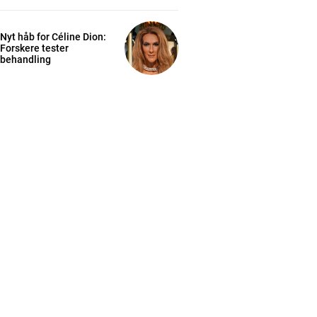
Nyt håb for Céline Dion:
Forskere tester
behandling
cess
K
/ year
s sit