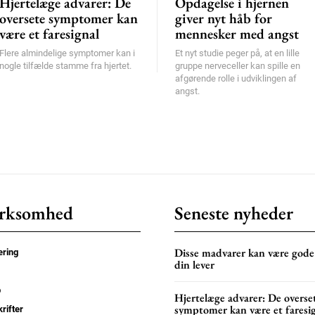
Hjertelæge advarer: De
Opdagelse i hjernen
oversete symptomer kan
giver nyt håb for
være et faresignal
mennesker med angst
Flere almindelige symptomer kan i
Et nyt studie peger på, at en lille
nogle tilfælde stamme fra hjertet.
gruppe nerveceller kan spille en
afgørende rolle i udviklingen af
angst.
rksomhed
Seneste nyheder
Disse madvarer kan være gode
ring
din lever
p
Hjertelæge advarer: De overse
symptomer kan være et faresi
rifter