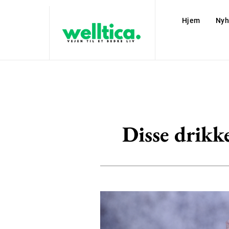
Hjem
Nyh
Disse drikk