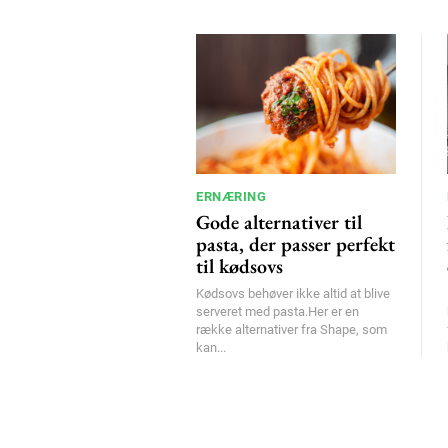
ERNÆRING
Gode alternativer til
pasta, der passer perfekt
til kødsovs
Kødsovs behøver ikke altid at blive
serveret med pasta.Her er en
række alternativer fra Shape, som
kan...