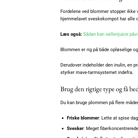
Fordelene ved blommer stopper ikke ve
Etiam est nibh, lobortis sit
hjemmelavet sveskekompot har alle do
Praesent euismod ac
Ut mollis pellentesque tortor
Læs også:
Sådan kan sellerijuice påvi
Nullam eu erat condimentum
Donec quis est ac felis
Blommen er rig på både opløselige og u
Orci varius natoque dolor
Derudover indeholder den inulin, en pr
styrker mave-tarmsystemet indefra.
Brug den rigtige type og få bed
Du kan bruge plommen på flere måder
Friske blommer
: Lette at spise da
Svesker
: Meget fiberkoncentrered