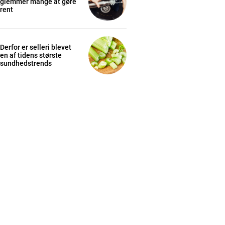
glemmer mange at gøre
rent
Derfor er selleri blevet
en af tidens største
sundhedstrends
cess
K
/ year