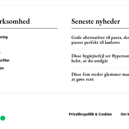
rksomhed
Seneste nyheder
Gode alternativer til pasta, de
ring
passer perfekt til kødsovs
p
Disse hygiejnefejl ser flyperso
helst, at du undgår
rifter
on
Disse fem steder glemmer ma
at gøre rent
Privatlivspolitik & Cookies
Om W