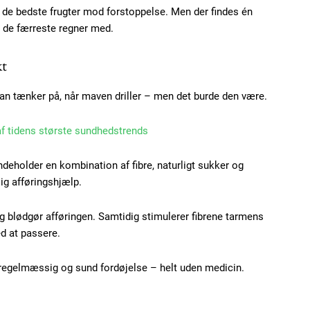
er de bedste frugter mod forstoppelse. Men der findes én
 de færreste regner med.
kt
n tænker på, når maven driller – men det burde den være.
Subscription Plans
 af tidens største sundhedstrends
deholder en kombination af fibre, naturligt sukker og
lig afføringshjælp.
og blødgør afføringen. Samtidig stimulerer fibrene tarmens
Member full ac
ed at passere.
regelmæssig og sund fordøjelse – helt uden medicin.
100
DK