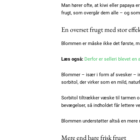
Man hører ofte, at kiwi eller papaya 
frugt, som overgår dem alle – og som
En overset frugt med stor effe
Blommen er måske ikke det første, ma
Læs også:
Derfor er selleri blevet en
Blommer – især i form af svesker – in
sorbitol, der virker som en mild, natur
Sorbitol tiltrækker væske til tarmen 
Free limited access
bevægelser, så indholdet får lettere v
Blommen understøtter altså en mere 
Gratis
/ forever
Mere end bare frisk frugt