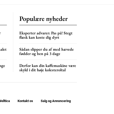
Populære nyheder
r
Eksperter advarer: Pas på! Stegt
flæsk kan koste dig dyrt
nalet
Sådan slipper du af med hævede
fødder og ben på 3 dage
nge
Derfor kan din kaffemaskine være
skyld i dit høje kolesteroltal
elltica
Kontakt os
Salg og Annoncering