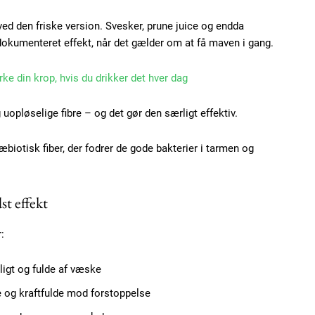
d den friske version. Svesker, prune juice og endda
Etiam est nibh, loborti
kumenteret effekt, når det gælder om at få maven i gang.
Praesent euismod ac
rke din krop, hvis du drikker det hver dag
Ut mollis pellentesque
Nullam eu erat condi
opløselige fibre – og det gør den særligt effektiv.
Donec quis est ac feli
Orci varius natoque do
æbiotisk fiber, der fodrer de gode bakterier i tarmen og
YEARLY PRICI
st effekt
:
gligt og fulde af væske
e og kraftfulde mod forstoppelse