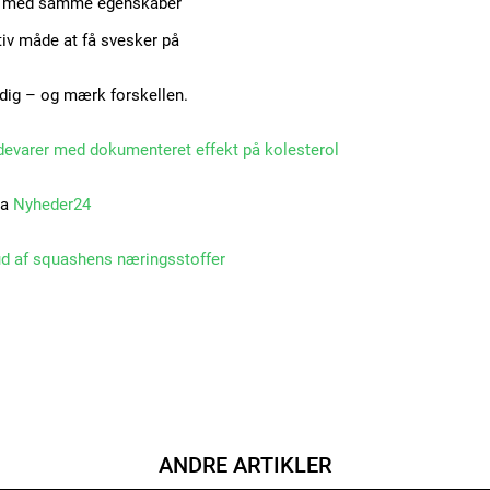
tiv med samme egenskaber
iv måde at få svesker på
 dig – og mærk forskellen.
ødevarer med dokumenteret effekt på kolesterol
ra
Nyheder24
ud af squashens næringsstoffer
ANDRE ARTIKLER