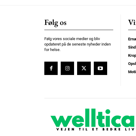
Følg os
Vi
Følg vores sociale medier og bliv
Ernæ
opdateret på de seneste nyheder inden
Sind
for helse.
Kro
Opsk
Moti