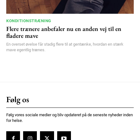
KONDITIONSTRÆNING
Flere trænere anbefaler nu en anden vej til en
fladere mave
En overset øvelse får stadig flere til at gentænke, hvordan en stærk
mave egentlig trænes.
Følg os
Følg vores sociale medier og bliv opdateret på de seneste nyheder inden
for helse.