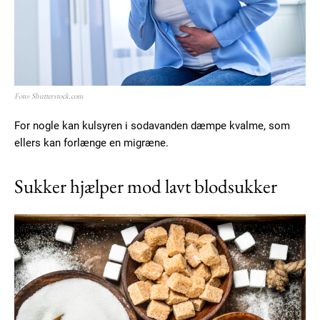
Praesent euismod ac
Ut mollis pellentesque tortor
Nullam eu erat condimentum
Donec quis est ac felis
Orci varius natoque dolor
Foto: Shutterstock.com
For nogle kan kulsyren i sodavanden dæmpe kvalme, som
YEARLY PRICING
MONTHLY PRICING
ellers kan forlænge en migræne.
Sukker hjælper mod lavt blodsukker