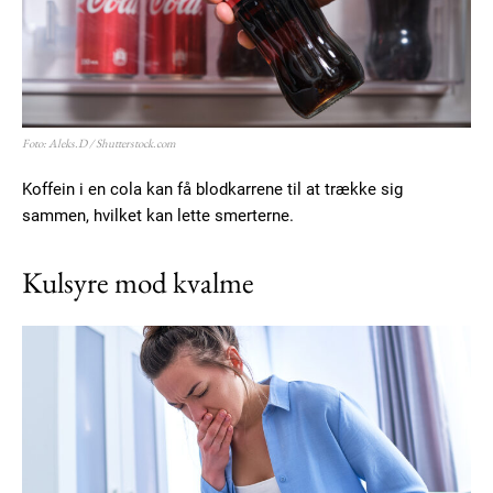
Ut mollis pellentesque tortor
Nullam eu erat condimentum
Donec quis est ac felis
Orci varius natoque dolor
Foto: Aleks.D / Shutterstock.com
Koffein i en cola kan få blodkarrene til at trække sig
sammen, hvilket kan lette smerterne.
Kulsyre mod kvalme
Member full access
100
DKK
/ year
Etiam est nibh, lobortis sit