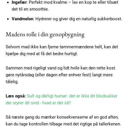
Subscription Plans
Ingefær
: Perfekt mod kvalme – lav en kop te eller tilsæt
det til en smoothie.
Vandmelon
: Hydrerer og giver dig en naturlig sukkerboost.
Madens rolle i din genopbygning
Free limited access
Selvom mad ikke kan fjerne tømmermændene helt, kan det
hjælpe dig med at få det bedre hurtigt.
Gratis
/ forever
Sammen med rigeligt vand og lidt hvile kan den rette kost
gøre nytårsdag (eller dagen efter enhver fest) langt mere
Etiam est nibh, lobortis sit
tålelig.
Praesent euismod ac
Læs også:
Sult og dårligt humør: det er ikke dit blodsukker
Ut mollis pellentesque tortor
der styrer dit sind - hvad er det så?
Nullam eu erat condimentum
Donec quis est ac felis
Så næste gang du mærker konsekvenserne af en god aften,
Orci varius natoque dolor
kan du tage kontrollen tilbage med det rigtige på tallerkenen.