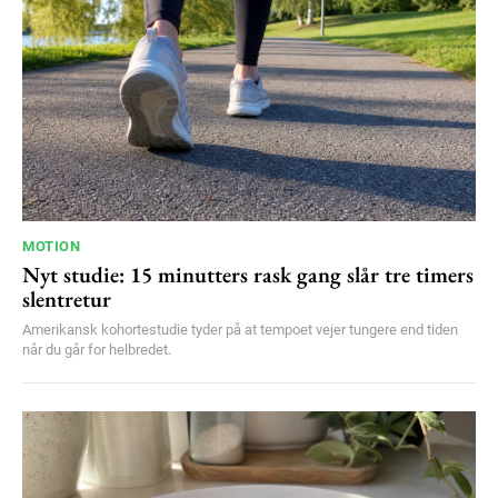
YEARLY PRICING
MONTHLY PRICING
MOTION
Nyt studie: 15 minutters rask gang slår tre timers
slentretur
Amerikansk kohortestudie tyder på at tempoet vejer tungere end tiden
når du går for helbredet.