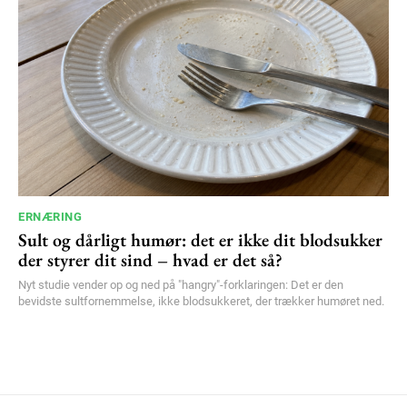
ERNÆRING
Sult og dårligt humør: det er ikke dit blodsukker
der styrer dit sind – hvad er det så?
Nyt studie vender op og ned på "hangry"-forklaringen: Det er den
bevidste sultfornemmelse, ikke blodsukkeret, der trækker humøret ned.