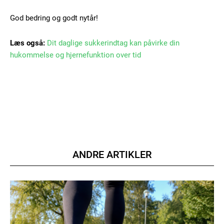
God bedring og godt nytår!
Læs også:
Dit daglige sukkerindtag kan påvirke din
hukommelse og hjernefunktion over tid
Member full access
100
DKK
/ year
Etiam est nibh, lobortis sit
ANDRE ARTIKLER
Praesent euismod ac
Ut mollis pellentesque tortor
Nullam eu erat condimentum
Donec quis est ac felis
Orci varius natoque dolor