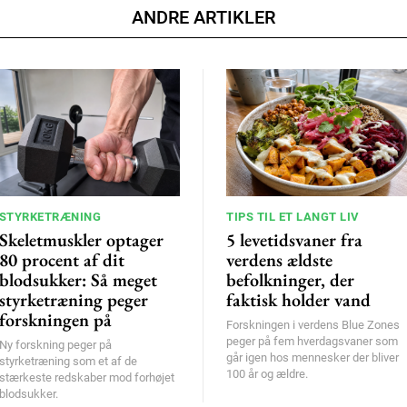
ANDRE ARTIKLER
STYRKETRÆNING
TIPS TIL ET LANGT LIV
Skeletmuskler optager
5 levetidsvaner fra
80 procent af dit
verdens ældste
blodsukker: Så meget
befolkninger, der
styrketræning peger
faktisk holder vand
forskningen på
Forskningen i verdens Blue Zones
peger på fem hverdagsvaner som
Ny forskning peger på
går igen hos mennesker der bliver
styrketræning som et af de
100 år og ældre.
stærkeste redskaber mod forhøjet
blodsukker.