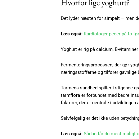
Hvorfor lige yoghurt?
Nullam eu erat condimentum
Donec quis est ac felis
Orci varius natoque dolor
Det lyder næsten for simpelt – men d
Læs også:
Kardiologer peger på to f
Yoghurt er rig på calcium, B-vitaminer
Fermenteringsprocessen, der gør yoghu
næringsstofferne og tilfører gavnlige 
Tarmens sundhed spiller i stigende gr
tarmflora er forbundet med bedre ins
faktorer, der er centrale i udviklingen
Selvfølgelig er det ikke uden betydnin
Læs også:
Sådan får du mest muligt 