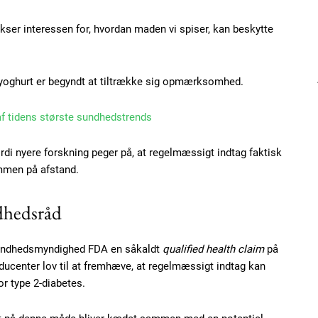
vokser interessen for, hvordan maden vi spiser, kan beskytte
 yoghurt er begyndt at tiltrække sig opmærksomhed.
 af tidens største sundhedstrends
ordi nyere forskning peger på, at regelmæssigt indtag faktisk
ommen på afstand.
dhedsråd
undhedsmyndighed FDA en såkaldt
qualified health claim
på
ducenter lov til at fremhæve, at regelmæssigt indtag kan
or type 2-diabetes.