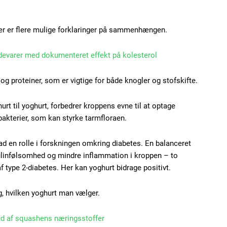
Nullam eu erat condi
Donec quis est ac feli
er er flere mulige forklaringer på sammenhængen.
Orci varius natoque do
ødevarer med dokumenteret effekt på kolesterol
YEARLY PRICI
 og proteiner, som er vigtige for både knogler og stofskifte.
rt til yoghurt, forbedrer kroppens evne til at optage
bakterier, som kan styrke tarmfloraen.
ad en rolle i forskningen omkring diabetes. En balanceret
ulinfølsomhed og mindre inflammation i kroppen – to
 af type 2-diabetes. Her kan yoghurt bidrage positivt.
g, hvilken yoghurt man vælger.
ud af squashens næringsstoffer