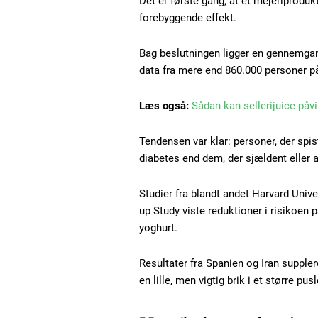
Det er første gang, at et mejeriprod
forebyggende effekt.
Bag beslutningen ligger en gennemgang
data fra mere end 860.000 personer på
Læs også:
Sådan kan sellerijuice påvi
Free limited access
Tendensen var klar: personer, der spist
diabetes end dem, der sjældent eller a
Gratis
Studier fra blandt andet Harvard Univ
/ forever
up Study viste reduktioner i risikoe
yoghurt.
Etiam est nibh, lobortis sit
Resultater fra Spanien og Iran supple
Praesent euismod ac
en lille, men vigtig brik i et større pusl
Ut mollis pellentesque tortor