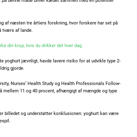
ukt på denne måde bliver kædet sammen med en potentiel
Subscription Plans
 af næsten tre årtiers forskning, hvor forskere har set på
 tværs af lande.
rke din krop, hvis du drikker det hver dag
Member full ac
e yoghurt jævnligt, havde lavere risiko for at udvikle type 2-
ldrig gjorde.
100
DK
ersity, Nurses’ Health Study og Health Professionals Follow-
n på mellem 11 og 40 procent, afhængigt af mængde og type
Etiam est nibh, loborti
rer billedet og understøtter konklusionen: yoghurt kan være
Praesent euismod ac
espil.
Ut mollis pellentesque