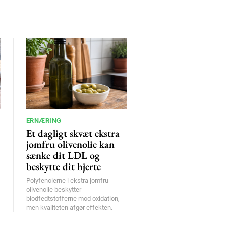
ERNÆRING
Et dagligt skvæt ekstra
jomfru olivenolie kan
sænke dit LDL og
beskytte dit hjerte
Polyfenolerne i ekstra jomfru
olivenolie beskytter
blodfedtstofferne mod oxidation,
men kvaliteten afgør effekten.