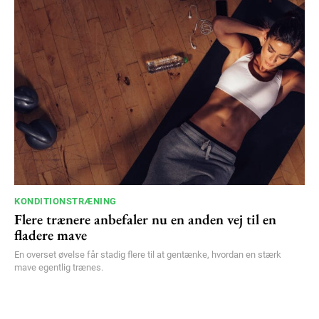
KONDITIONSTRÆNING
Flere trænere anbefaler nu en anden vej til en
fladere mave
En overset øvelse får stadig flere til at gentænke, hvordan en stærk
mave egentlig trænes.