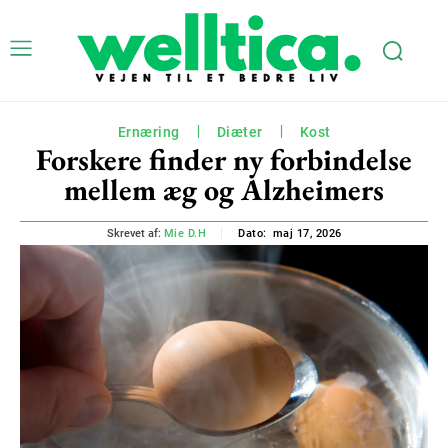
Ernæring
Diæter
Kost
Forskere finder ny forbindelse
mellem æg og Alzheimers
maj 17, 2026
Skrevet af:
Mie D.H
Dato: