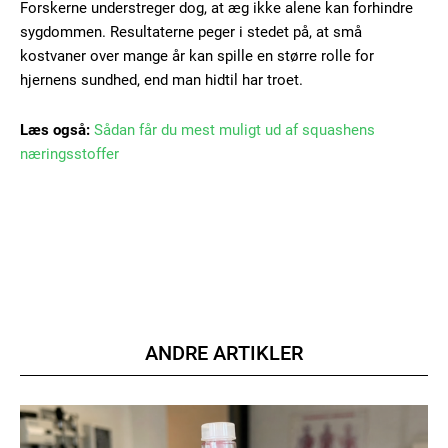
Gratis
/ forever
Forskerne understreger dog, at æg ikke alene kan forhindre
sygdommen. Resultaterne peger i stedet på, at små
kostvaner over mange år kan spille en større rolle for
Etiam est nibh, lobortis sit
hjernens sundhed, end man hidtil har troet.
Praesent euismod ac
Læs også:
Sådan får du mest muligt ud af squashens
Ut mollis pellentesque tortor
næringsstoffer
Nullam eu erat condimentum
Donec quis est ac felis
Orci varius natoque dolor
ANDRE ARTIKLER
Member full access