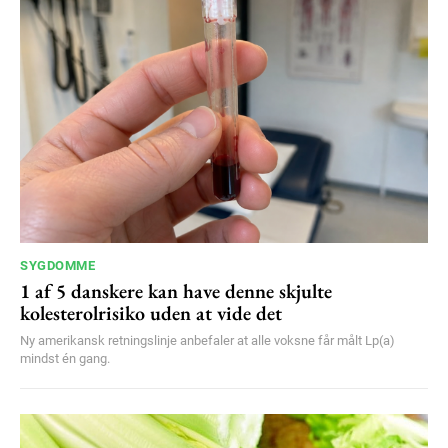
100
DKK
/ year
Etiam est nibh, lobortis sit
Praesent euismod ac
Ut mollis pellentesque tortor
Nullam eu erat condimentum
Donec quis est ac felis
Orci varius natoque dolor
SYGDOMME
1 af 5 danskere kan have denne skjulte
YEARLY PRICING
MONTHLY PRICING
kolesterolrisiko uden at vide det
Ny amerikansk retningslinje anbefaler at alle voksne får målt Lp(a)
mindst én gang.