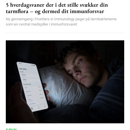
5 hverdagsvaner der i det stille svækker din
tarmflora – og dermed dit immunforsvar
Ny gennemgang i Frontiers in Immunology peger på tarmbakterierne
som en central medspiller i immunforsvaret.
SØVN