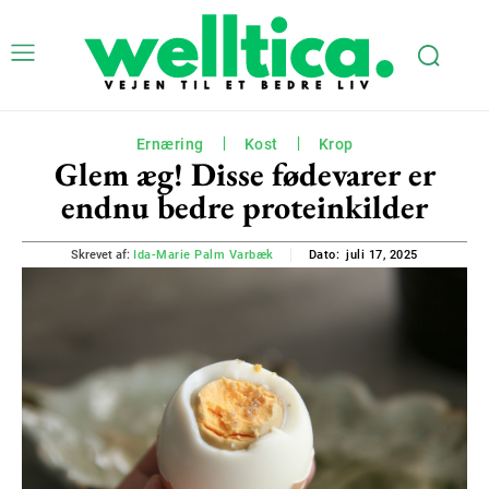
Ernæring
Kost
Krop
Glem æg! Disse fødevarer er
endnu bedre proteinkilder
juli 17, 2025
Skrevet af:
Ida-Marie Palm Varbæk
Dato: