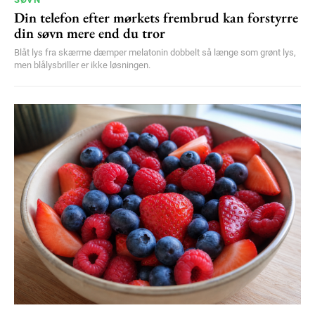
Din telefon efter mørkets frembrud kan forstyrre
din søvn mere end du tror
Blåt lys fra skærme dæmper melatonin dobbelt så længe som grønt lys,
men blålysbriller er ikke løsningen.