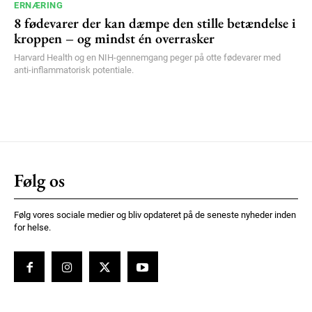
ERNÆRING
8 fødevarer der kan dæmpe den stille betændelse i
kroppen – og mindst én overrasker
Harvard Health og en NIH-gennemgang peger på otte fødevarer med
anti-inflammatorisk potentiale.
Følg os
Følg vores sociale medier og bliv opdateret på de seneste nyheder inden
for helse.