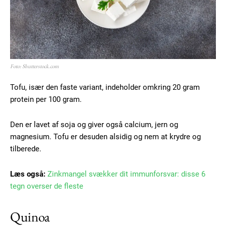
Member full access
100
DKK
/ year
Foto: Shutterstock.com
Etiam est nibh, lobortis sit
Tofu, især den faste variant, indeholder omkring 20 gram
Praesent euismod ac
protein per 100 gram.
Ut mollis pellentesque tortor
Den er lavet af soja og giver også calcium, jern og
Nullam eu erat condimentum
magnesium. Tofu er desuden alsidig og nem at krydre og
Donec quis est ac felis
tilberede.
Orci varius natoque dolor
Læs også:
Zinkmangel svækker dit immunforsvar: disse 6
tegn overser de fleste
YEARLY PRICING
MONTHLY PRICING
Quinoa