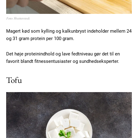
Free limited access
Foto: Shutterstock
Gratis
/ forever
Magert kød som kylling og kalkunbryst indeholder mellem 24
og 31 gram protein per 100 gram.
Etiam est nibh, lobortis sit
Det høje proteinindhold og lave fedtniveau gør det til en
Praesent euismod ac
favorit blandt fitnessentusiaster og sundhedseksperter.
Ut mollis pellentesque tortor
Nullam eu erat condimentum
Tofu
Donec quis est ac felis
Orci varius natoque dolor