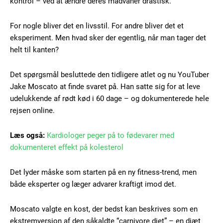
kontrol – ved at ændre deres madvaner drastisk.
For nogle bliver det en livsstil. For andre bliver det et
eksperiment. Men hvad sker der egentlig, når man tager det
helt til kanten?
Det spørgsmål besluttede den tidligere atlet og nu YouTuber
Jake Moscato at finde svaret på. Han satte sig for at leve
udelukkende af rødt kød i 60 dage – og dokumenterede hele
rejsen online.
Læs også:
Kardiologer peger på to fødevarer med
dokumenteret effekt på kolesterol
Det lyder måske som starten på en ny fitness-trend, men
både eksperter og læger advarer kraftigt imod det.
Moscato valgte en kost, der bedst kan beskrives som en
ekstremversion af den såkaldte “carnivore diet” – en diæt