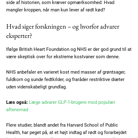
side af historien, som kræver opmærksomhed: Hvad
mangler kroppen, når man kun lever af rødt kød?
Hvad siger forskningen – og hvorfor advarer
eksperter?
Ifølge British Heart Foundation og NHS er der god grund til at
være skeptisk over for ekstreme kostvaner som denne.
NHS anbefaler en varieret kost med masser af grøntsager,
fuldkorn og sunde fedtkilder, og fraråder restriktive diæter
uden videnskabeligt grundlag.
Subscription Plans
Læs også:
Læge advarer GLP-1-brugere mod populær
aftensmad
Flere studier, blandt andet fra Harvard School of Public
Free limited access
Health, har peget på, at et højt indtag af rødt og forarbejdet