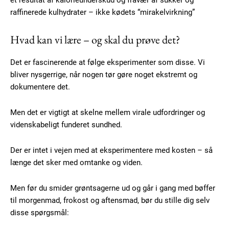
et resultat af kalorieunderskud og fravær af sukker og
raffinerede kulhydrater – ikke kødets “mirakelvirkning”
100
DKK
/ year
Hvad kan vi lære – og skal du prøve det?
Det er fascinerende at følge eksperimenter som disse. Vi
Etiam est nibh, lobortis sit
bliver nysgerrige, når nogen tør gøre noget ekstremt og
Praesent euismod ac
dokumentere det.
Ut mollis pellentesque tortor
Nullam eu erat condimentum
Men det er vigtigt at skelne mellem virale udfordringer og
Donec quis est ac felis
videnskabeligt funderet sundhed.
Orci varius natoque dolor
Der er intet i vejen med at eksperimentere med kosten – så
længe det sker med omtanke og viden.
YEARLY PRICING
MONTHLY PRICING
Men før du smider grøntsagerne ud og går i gang med bøffer
til morgenmad, frokost og aftensmad, bør du stille dig selv
disse spørgsmål: