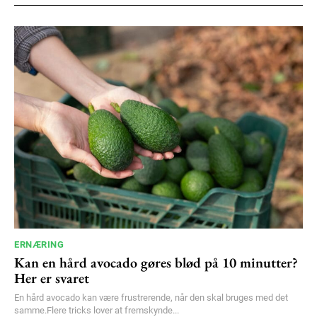
ERNÆRING
Kan en hård avocado gøres blød på 10 minutter?
Her er svaret
En hård avocado kan være frustrerende, når den skal bruges med det
samme.Flere tricks lover at fremskynde...