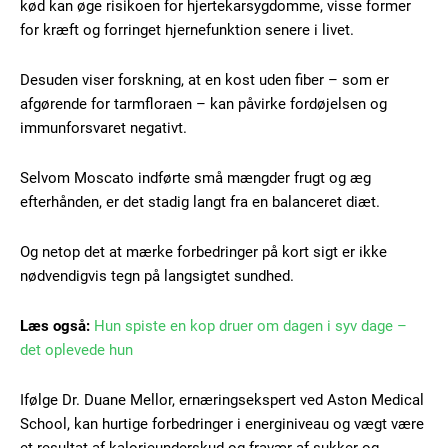
kød kan øge risikoen for hjertekarsygdomme, visse former
for kræft og forringet hjernefunktion senere i livet.
Gratis
/ forever
Desuden viser forskning, at en kost uden fiber – som er
afgørende for tarmfloraen – kan påvirke fordøjelsen og
immunforsvaret negativt.
Etiam est nibh, lobortis sit
Praesent euismod ac
Selvom Moscato indførte små mængder frugt og æg
Ut mollis pellentesque tortor
efterhånden, er det stadig langt fra en balanceret diæt.
Nullam eu erat condimentum
Donec quis est ac felis
Og netop det at mærke forbedringer på kort sigt er ikke
Orci varius natoque dolor
nødvendigvis tegn på langsigtet sundhed.
Læs også:
Hun spiste en kop druer om dagen i syv dage –
det oplevede hun
Ifølge Dr. Duane Mellor, ernæringsekspert ved Aston Medical
School, kan hurtige forbedringer i energiniveau og vægt være
Member full access