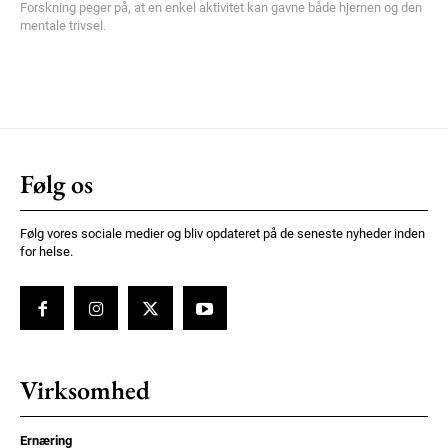
Forskning peger på, at en enkel aktivitet kan gavne både hjernen og den
mentale trivsel.
Følg os
Følg vores sociale medier og bliv opdateret på de seneste nyheder inden
for helse.
Virksomhed
Ernæring