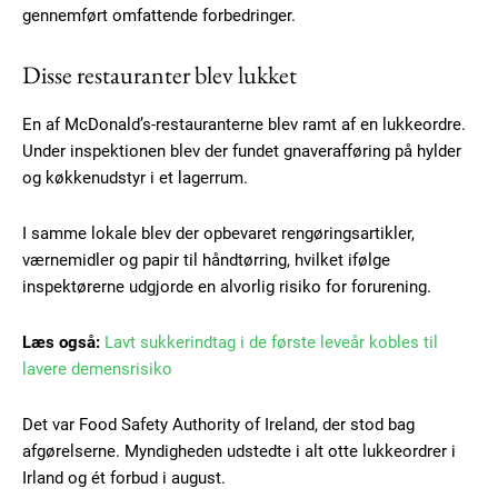
gennemført omfattende forbedringer.
Disse restauranter blev lukket
En af McDonald’s-restauranterne blev ramt af en lukkeordre.
Under inspektionen blev der fundet gnaverafføring på hylder
og køkkenudstyr i et lagerrum.
I samme lokale blev der opbevaret rengøringsartikler,
værnemidler og papir til håndtørring, hvilket ifølge
inspektørerne udgjorde en alvorlig risiko for forurening.
Subscription Plans
Læs også:
Lavt sukkerindtag i de første leveår kobles til
lavere demensrisiko
Det var Food Safety Authority of Ireland, der stod bag
afgørelserne. Myndigheden udstedte i alt otte lukkeordrer i
Free limited access
Irland og ét forbud i august.