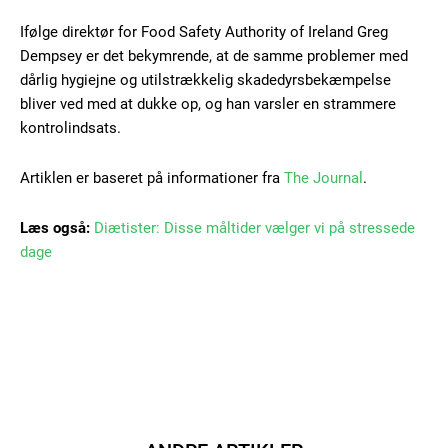
Gratis
Ifølge direktør for Food Safety Authority of Ireland Greg
/ forever
Dempsey er det bekymrende, at de samme problemer med
dårlig hygiejne og utilstrækkelig skadedyrsbekæmpelse
bliver ved med at dukke op, og han varsler en strammere
Etiam est nibh, lobortis sit
kontrolindsats.
Praesent euismod ac
Ut mollis pellentesque tortor
Artiklen er baseret på informationer fra
The Journal
.
Nullam eu erat condimentum
Donec quis est ac felis
Læs også:
Diætister: Disse måltider vælger vi på stressede
Orci varius natoque dolor
dage
Member full access