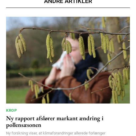
ANDRE ARTIKLER
100
DKK
/ year
Etiam est nibh, lobortis sit
Praesent euismod ac
Ut mollis pellentesque tortor
Nullam eu erat condimentum
Donec quis est ac felis
Orci varius natoque dolor
YEARLY PRICING
MONTHLY PRICING
KROP
Ny rapport afslører markant ændring i
pollensæsonen
Ny forskning viser, at klimaforandringer allerede forlænger