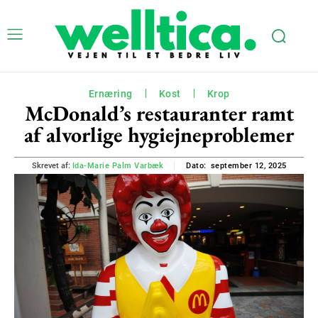
Ernæring
Kost
Krop
McDonald’s restauranter ramt
af alvorlige hygiejneproblemer
september 12, 2025
Skrevet af:
Ida-Marie Palm Varbæk
Dato: