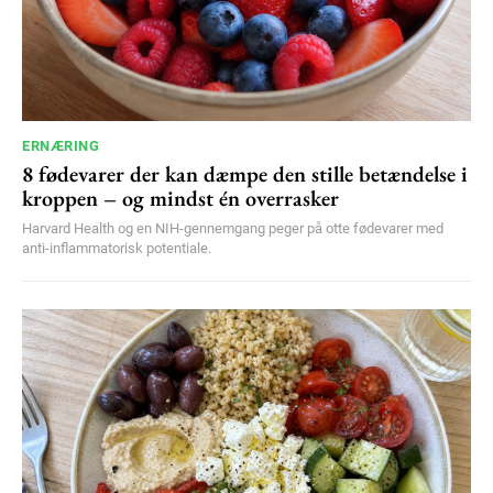
ERNÆRING
8 fødevarer der kan dæmpe den stille betændelse i
kroppen – og mindst én overrasker
Harvard Health og en NIH-gennemgang peger på otte fødevarer med
anti-inflammatorisk potentiale.