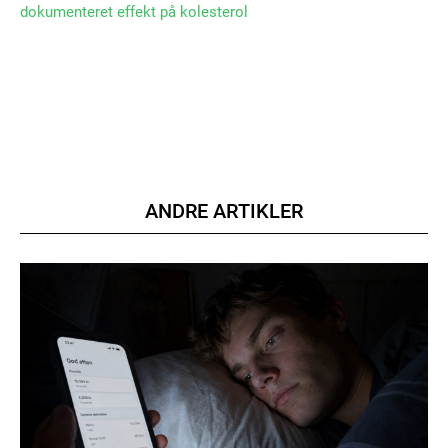
dokumenteret effekt på kolesterol
Member full access
100
DKK
/ year
ANDRE ARTIKLER
Etiam est nibh, lobortis sit
Praesent euismod ac
Ut mollis pellentesque tortor
Nullam eu erat condimentum
Donec quis est ac felis
Orci varius natoque dolor
YEARLY PRICING
MONTHLY PRICING