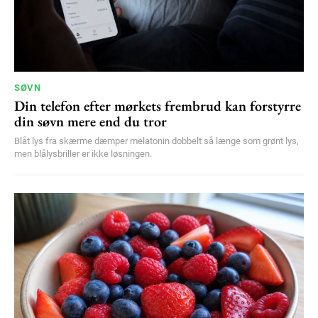
SØVN
Din telefon efter mørkets frembrud kan forstyrre
din søvn mere end du tror
Blåt lys fra skærme dæmper melatonin dobbelt så længe som grønt lys,
men blålysbriller er ikke løsningen.