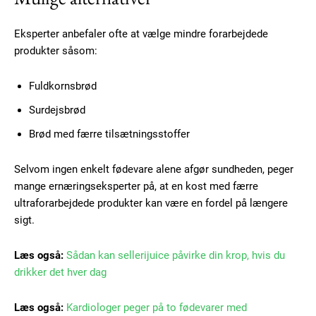
Eksperter anbefaler ofte at vælge mindre forarbejdede
produkter såsom:
Free limited access
Fuldkornsbrød
Gratis
Surdejsbrød
/ forever
Brød med færre tilsætningsstoffer
Etiam est nibh, lobortis sit
Selvom ingen enkelt fødevare alene afgør sundheden, peger
Praesent euismod ac
mange ernæringseksperter på, at en kost med færre
Ut mollis pellentesque tortor
ultraforarbejdede produkter kan være en fordel på længere
sigt.
Nullam eu erat condimentum
Donec quis est ac felis
Læs også:
Sådan kan sellerijuice påvirke din krop, hvis du
Orci varius natoque dolor
drikker det hver dag
Læs også:
Kardiologer peger på to fødevarer med