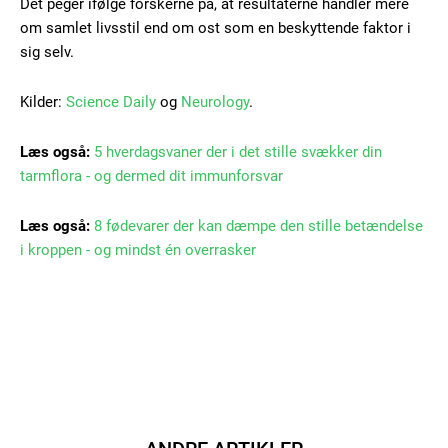
Det peger ifølge forskerne på, at resultaterne handler mere
Donec quis est ac felis
om samlet livsstil end om ost som en beskyttende faktor i
Orci varius natoque dolor
sig selv.
Kilder:
Science Daily
og
Neurology
.
Læs også:
5 hverdagsvaner der i det stille svækker din
tarmflora - og dermed dit immunforsvar
Member full access
Læs også:
8 fødevarer der kan dæmpe den stille betændelse
i kroppen - og mindst én overrasker
100
DKK
/ year
Etiam est nibh, lobortis sit
Praesent euismod ac
Ut mollis pellentesque tortor
Nullam eu erat condimentum