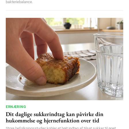
bakteriebalance.
ERNÆRING
Dit daglige sukkerindtag kan påvirke din
hukommelse og hjernefunktion over tid
Store befolkningsstudier kobler et højt indtag af tilsat sukker til øget