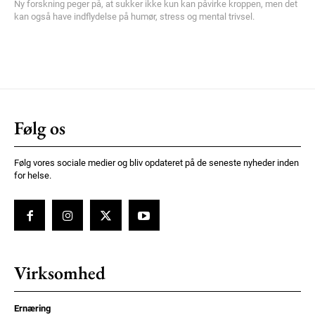
Ny forskning peger på, at sukker ikke kun kan påvirke kroppen, men det
kan også have indflydelse på humør, stress og mental trivsel.
Følg os
Følg vores sociale medier og bliv opdateret på de seneste nyheder inden
for helse.
Virksomhed
Ernæring