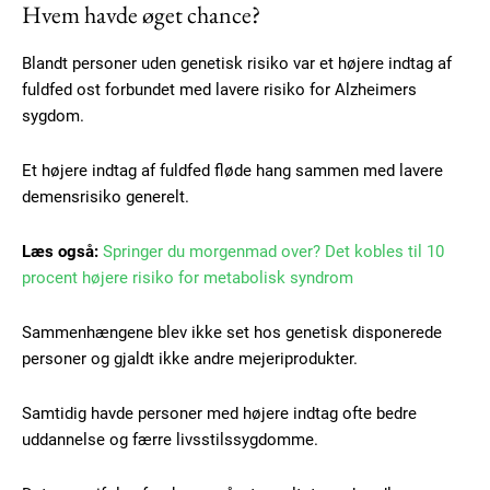
Hvem havde øget chance?
Blandt personer uden genetisk risiko var et højere indtag af
Subscription Plans
fuldfed ost forbundet med lavere risiko for Alzheimers
sygdom.
Et højere indtag af fuldfed fløde hang sammen med lavere
demensrisiko generelt.
Free limited access
Læs også:
Springer du morgenmad over? Det kobles til 10
procent højere risiko for metabolisk syndrom
Gratis
/ forever
Sammenhængene blev ikke set hos genetisk disponerede
personer og gjaldt ikke andre mejeriprodukter.
Etiam est nibh, lobortis sit
Samtidig havde personer med højere indtag ofte bedre
Praesent euismod ac
uddannelse og færre livsstilssygdomme.
Ut mollis pellentesque tortor
Nullam eu erat condimentum