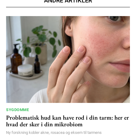
ANDRE ARTIKLER
Donec quis est ac felis
Orci varius natoque dolor
YEARLY PRICING
MONTHLY PRICING
SYGDOMME
Problematisk hud kan have rod i din tarm: her er
hvad der sker i din mikrobiom
Ny forskning kobler akne, rosacea og eksem til tarmens