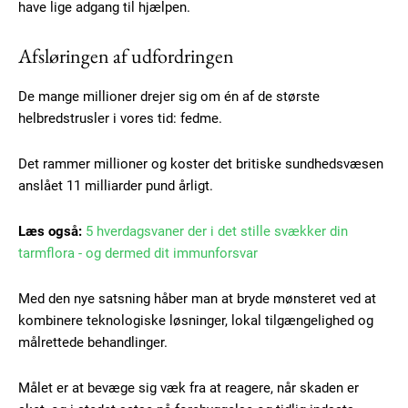
have lige adgang til hjælpen.
Afsløringen af udfordringen
De mange millioner drejer sig om én af de største
Subscription Plans
helbredstrusler i vores tid: fedme.
Det rammer millioner og koster det britiske sundhedsvæsen
anslået 11 milliarder pund årligt.
Free limited access
Læs også:
5 hverdagsvaner der i det stille svækker din
tarmflora - og dermed dit immunforsvar
Gratis
/ forever
Med den nye satsning håber man at bryde mønsteret ved at
kombinere teknologiske løsninger, lokal tilgængelighed og
målrettede behandlinger.
Etiam est nibh, lobortis sit
Praesent euismod ac
Målet er at bevæge sig væk fra at reagere, når skaden er
Ut mollis pellentesque tortor