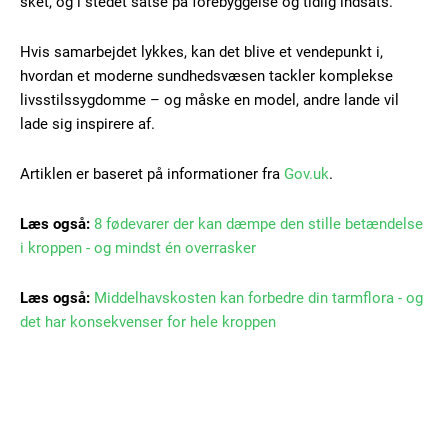
sket, og i stedet satse på forebyggelse og tidlig indsats.
Nullam eu erat condimentum
Donec quis est ac felis
Hvis samarbejdet lykkes, kan det blive et vendepunkt i,
Orci varius natoque dolor
hvordan et moderne sundhedsvæsen tackler komplekse
livsstilssygdomme – og måske en model, andre lande vil
lade sig inspirere af.
Artiklen er baseret på informationer fra
Gov.uk
.
Læs også:
8 fødevarer der kan dæmpe den stille betændelse
Member full access
i kroppen - og mindst én overrasker
Læs også:
Middelhavskosten kan forbedre din tarmflora - og
100
DKK
/ year
det har konsekvenser for hele kroppen
Etiam est nibh, lobortis sit
Praesent euismod ac
Ut mollis pellentesque tortor