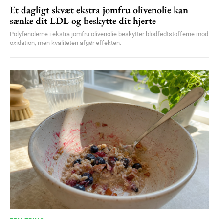
Et dagligt skvæt ekstra jomfru olivenolie kan
sænke dit LDL og beskytte dit hjerte
Polyfenolerne i ekstra jomfru olivenolie beskytter blodfedtstofferne mod
oxidation, men kvaliteten afgør effekten.