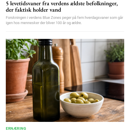
5 levetidsvaner fra verdens ældste befolkninger,
der faktisk holder vand
Forskningen i verdens Blue Zones peger på fem hverdagsvaner som går
igen hos mennesker der bliver 100 år og ældre.
ERNÆRING