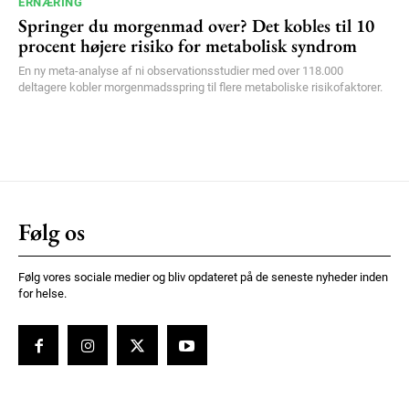
ERNÆRING
Springer du morgenmad over? Det kobles til 10
procent højere risiko for metabolisk syndrom
En ny meta-analyse af ni observationsstudier med over 118.000
deltagere kobler morgenmadsspring til flere metaboliske risikofaktorer.
Følg os
Følg vores sociale medier og bliv opdateret på de seneste nyheder inden
for helse.