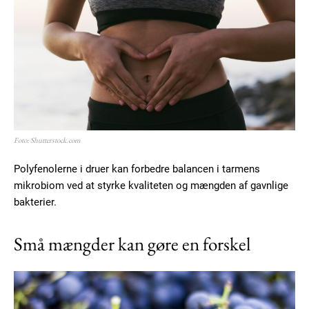
Member full access
Foto: Shutterstock.com
100
DKK
/ year
Polyfenolerne i druer kan forbedre balancen i tarmens
mikrobiom ved at styrke kvaliteten og mængden af gavnlige
bakterier.
Etiam est nibh, lobortis sit
Praesent euismod ac
Små mængder kan gøre en forskel
Ut mollis pellentesque tortor
Nullam eu erat condimentum
Donec quis est ac felis
Orci varius natoque dolor