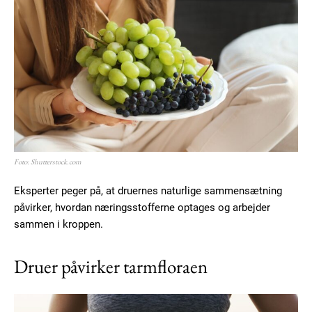
Subscription Plans
Free limited access
Gratis
/ forever
Foto: Shutterstock.com
Eksperter peger på, at druernes naturlige sammensætning
påvirker, hvordan næringsstofferne optages og arbejder
Etiam est nibh, lobortis sit
sammen i kroppen.
Praesent euismod ac
Ut mollis pellentesque tortor
Druer påvirker tarmfloraen
Nullam eu erat condimentum
Donec quis est ac felis
Orci varius natoque dolor