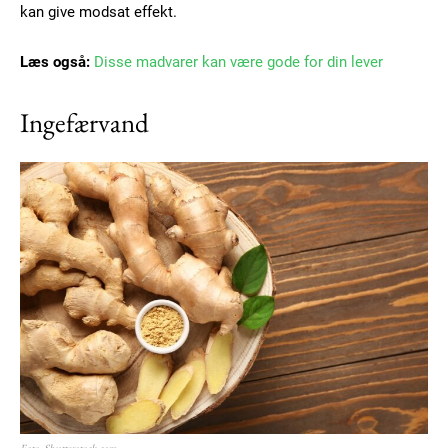
kan give modsat effekt.
Orci varius natoque dolor
Læs også:
Disse madvarer kan være gode for din lever
Ingefærvand
Member full access
100
DKK
/ year
Etiam est nibh, lobortis sit
Praesent euismod ac
Ut mollis pellentesque tortor
Nullam eu erat condimentum