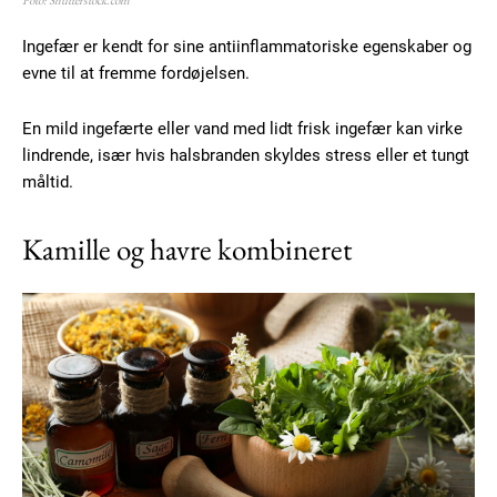
Foto: Shutterstock.com
Donec quis est ac felis
Orci varius natoque dolor
Ingefær er kendt for sine antiinflammatoriske egenskaber og
evne til at fremme fordøjelsen.
YEARLY PRICING
MONTHLY PRICING
En mild ingefærte eller vand med lidt frisk ingefær kan virke
lindrende, især hvis halsbranden skyldes stress eller et tungt
måltid.
Kamille og havre kombineret