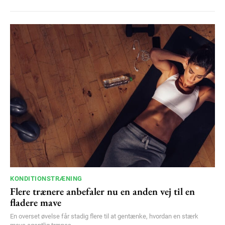
KONDITIONSTRÆNING
Flere trænere anbefaler nu en anden vej til en
fladere mave
En overset øvelse får stadig flere til at gentænke, hvordan en stærk