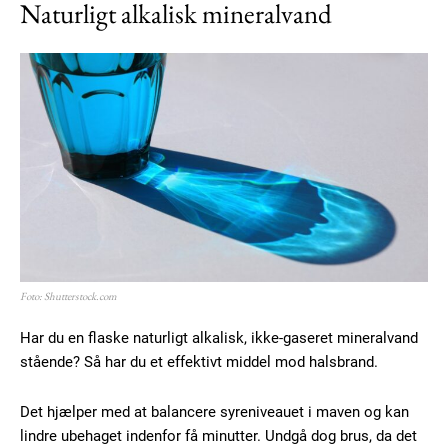
Naturligt alkalisk mineralvand
Subscription Plans
Free limited access
Gratis
/ forever
Foto: Shutterstock.com
Har du en flaske naturligt alkalisk, ikke-gaseret mineralvand
Etiam est nibh, lobortis sit
stående? Så har du et effektivt middel mod halsbrand.
Praesent euismod ac
Ut mollis pellentesque tortor
Det hjælper med at balancere syreniveauet i maven og kan
Nullam eu erat condimentum
lindre ubehaget indenfor få minutter. Undgå dog brus, da det
Donec quis est ac felis