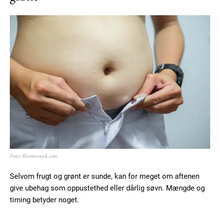
Member full access
100
DKK
/ year
Etiam est nibh, lobortis sit
Praesent euismod ac
Ut mollis pellentesque tortor
Nullam eu erat condimentum
Donec quis est ac felis
Foto: Shutterstock.com
Orci varius natoque dolor
Selvom frugt og grønt er sunde, kan for meget om aftenen
give ubehag som oppustethed eller dårlig søvn. Mængde og
timing betyder noget.
YEARLY PRICING
MONTHLY PRICING