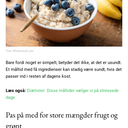
Free limited access
Gratis
/ forever
Foto: Shutterstock.com
Etiam est nibh, lobortis sit
Bare fordi noget er simpelt, betyder det ikke, at det er usundt.
Praesent euismod ac
Et måltid med få ingredienser kan stadig være sundt, hvis det
Ut mollis pellentesque tortor
passer ind i resten af dagens kost.
Nullam eu erat condimentum
Donec quis est ac felis
Læs også:
Diætister: Disse måltider vælger vi på stressede
Orci varius natoque dolor
dage
Pas på med for store mængder frugt og
grønt