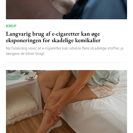
KROP
Langvarig brug af e-cigaretter kan øge
eksponeringen for skadelige kemikalier
Ny forskning viser, at e-cigaretter kan udvikle flere skadelige stoffer, jo
længere de bliver brugt.