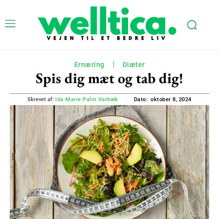
Ernæring
Diæter
Spis dig mæt og tab dig!
oktober 8, 2024
Skrevet af:
Ida-Marie Palm Varbæk
Dato: