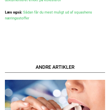
dokumenteret effekt på kolesterol
Etiam est nibh, lobortis sit
Læs også:
Sådan får du mest muligt ud af squashens
Praesent euismod ac
næringsstoffer
Ut mollis pellentesque tortor
Nullam eu erat condimentum
Donec quis est ac felis
Orci varius natoque dolor
YEARLY PRICING
MONTHLY PRICING
ANDRE ARTIKLER