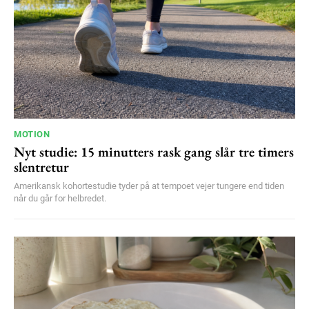
MOTION
Nyt studie: 15 minutters rask gang slår tre timers
slentretur
Amerikansk kohortestudie tyder på at tempoet vejer tungere end tiden
når du går for helbredet.