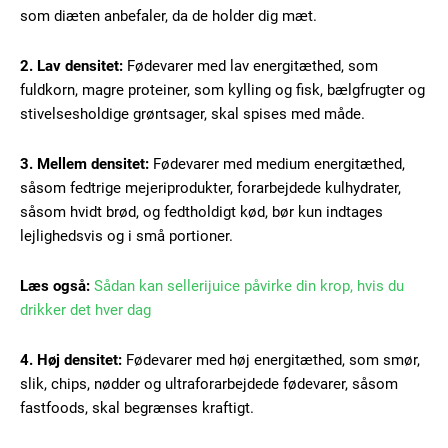
som diæten anbefaler, da de holder dig mæt.
2. Lav densitet:
Fødevarer med lav energitæthed, som
fuldkorn, magre proteiner, som kylling og fisk, bælgfrugter og
stivelsesholdige grøntsager, skal spises med måde.
3. Mellem densitet:
Fødevarer med medium energitæthed,
såsom fedtrige mejeriprodukter, forarbejdede kulhydrater,
såsom hvidt brød, og fedtholdigt kød, bør kun indtages
Subscription Plans
lejlighedsvis og i små portioner.
Læs også:
Sådan kan sellerijuice påvirke din krop, hvis du
drikker det hver dag
Free limited access
4. Høj densitet:
Fødevarer med høj energitæthed, som smør,
slik, chips, nødder og ultraforarbejdede fødevarer, såsom
Gratis
fastfoods, skal begrænses kraftigt.
/ forever