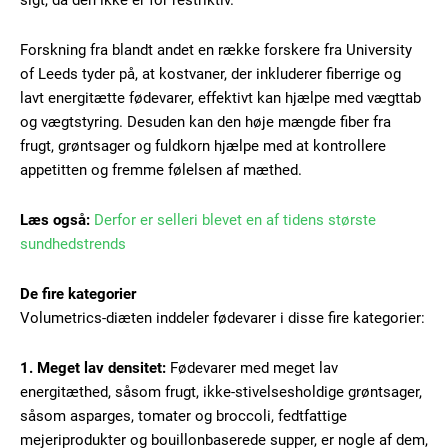
sigt, da den ikke er for restriktiv.
Forskning fra blandt andet en række forskere fra University
of Leeds tyder på, at kostvaner, der inkluderer fiberrige og
lavt energitætte fødevarer, effektivt kan hjælpe med vægttab
og vægtstyring. Desuden kan den høje mængde fiber fra
frugt, grøntsager og fuldkorn hjælpe med at kontrollere
appetitten og fremme følelsen af mæthed.
Læs også:
Derfor er selleri blevet en af tidens største
sundhedstrends
De fire kategorier
Volumetrics-diæten inddeler fødevarer i disse fire kategorier:
1. Meget lav densitet:
Fødevarer med meget lav
energitæthed, såsom frugt, ikke-stivelsesholdige grøntsager,
såsom asparges, tomater og broccoli, fedtfattige
mejeriprodukter og bouillonbaserede supper, er nogle af dem,