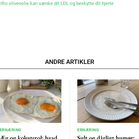
mfru olivenolie kan sænke dit LDL og beskytte dit hjerte
ANDRE ARTIKLER
ERNÆRING
ERNÆRING
Æg og kolesterol: hvad
Sult og dårligt humør: