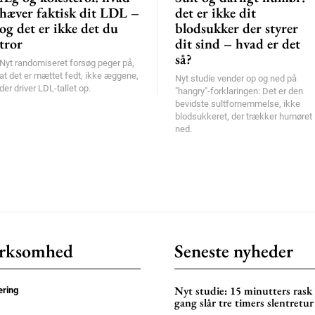
hæver faktisk dit LDL –
det er ikke dit
og det er ikke det du
blodsukker der styrer
tror
dit sind – hvad er det
så?
Nyt randomiseret forsøg peger på,
at det er mættet fedt, ikke æggene,
Nyt studie vender op og ned på
der driver LDL-tallet op.
"hangry"-forklaringen: Det er den
bevidste sultfornemmelse, ikke
blodsukkeret, der trækker humøret
ned.
rksomhed
Seneste nyheder
Nyt studie: 15 minutters rask
ring
gang slår tre timers slentretur