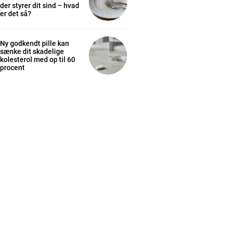
der styrer dit sind – hvad
er det så?
Ny godkendt pille kan
sænke dit skadelige
kolesterol med op til 60
procent
cess
K
/ year
s sit