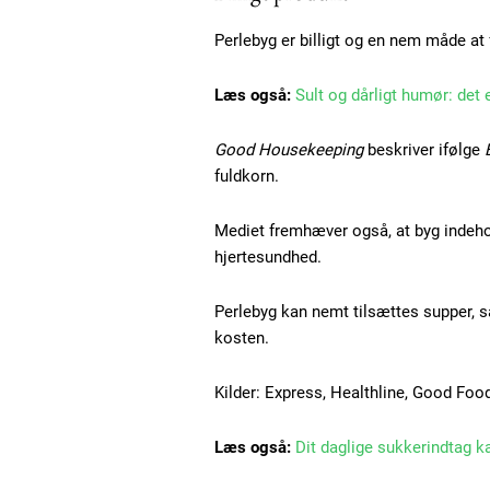
Praesent euismod ac
Perlebyg er billigt og en nem måde at få
Ut mollis pellentesque tortor
Nullam eu erat condimentum
Læs også:
Sult og dårligt humør: det e
Donec quis est ac felis
Orci varius natoque dolor
Good Housekeeping
beskriver ifølge
fuldkorn.
Mediet fremhæver også, at byg indeho
hjertesundhed.
Perlebyg kan nemt tilsættes supper, s
kosten.
Kilder: Express, Healthline, Good Fo
Læs også:
Dit daglige sukkerindtag k