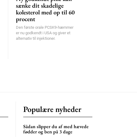
sænke dit skadelige
kolesterol med op til 60
procent
Den første orale PCSK9-hæmmer
er nu godkendt i USA og giver et
alternativ til injektioner.
Populære nyheder
Sådan slipper du af med hævede
fødder og ben på 3 dage