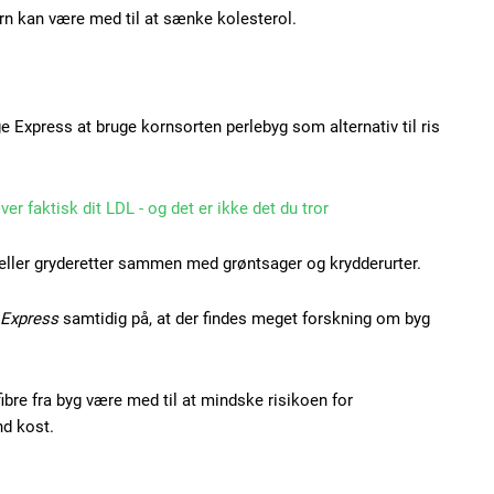
orn kan være med til at sænke kolesterol.
Subscription Plans
e Express at bruge kornsorten perlebyg som alternativ til ris
r faktisk dit LDL - og det er ikke det du tror
 eller gryderetter sammen med grøntsager og krydderurter.
Member full ac
Express
samtidig på, at der findes meget forskning om byg
100
DK
ibre fra byg være med til at mindske risikoen for
d kost.
Etiam est nibh, loborti