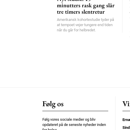
minutters rask gang slår
tre timers slentretur
Amerikansk kohortestudie tyder på
at tempoet vejer tungere end tiden
når du går for helbredet.
Følg os
Vi
Følg vores sociale medier og bliv
Ernæ
opdateret på de seneste nyheder inden
Sind
for helse.