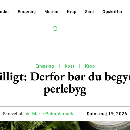
eder
Ernæring
Motion
Krop
Sind
Opskrifter
Ernæring
Kost
Krop
lligt: Derfor bør du begy
perlebyg
Skrevet af:
Ida-Marie Palm Varbæk
Dato:
maj 19, 2026