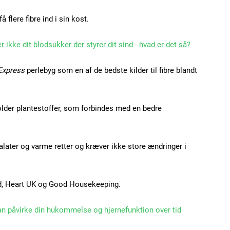
Praesent euismod ac
 flere fibre ind i sin kost.
Ut mollis pellentesque
Nullam eu erat condi
r ikke dit blodsukker der styrer dit sind - hvad er det så?
Donec quis est ac feli
Orci varius natoque do
Express
perlebyg som en af de bedste kilder til fibre blandt
lder plantestoffer, som forbindes med en bedre
YEARLY PRICI
alater og varme retter og kræver ikke store ændringer i
od, Heart UK og Good Housekeeping.
an påvirke din hukommelse og hjernefunktion over tid