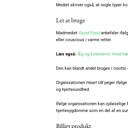
Mediet skriver også, at nogle typer k
Let at bruge
Madmediet
Good Food
anbefaler ifølg
eller couscous i varme retter.
Læs også:
Æg og kolesterol: hvad hæve
Den kan blandt andet bruges i risotto
Free limited access
Organisationen
Heart UK
peger ifølge
og hjertesundhed.
Gratis
/ forever
Ifølge organisationen kan opløselige f
hjertesygdomme som en del af en sun
Billigt produkt
Etiam est nibh, lobortis sit