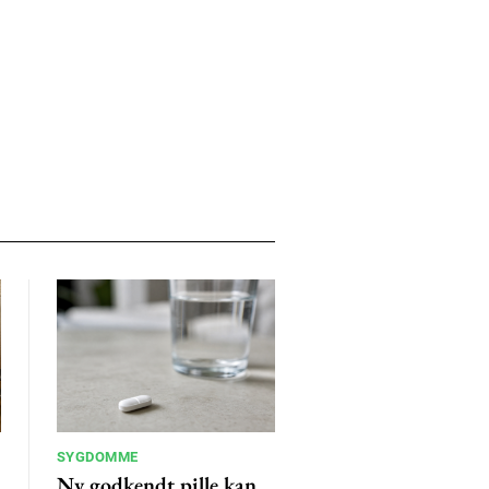
SYGDOMME
Ny godkendt pille kan