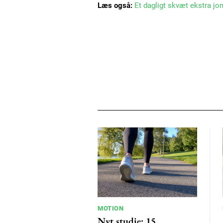
Læs også:
Et dagligt skvæt ekstra jo
MOTION
Nyt studie: 15