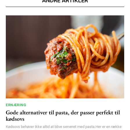
ANDRE ARTIKLER
Donec quis est ac felis
Orci varius natoque dolor
YEARLY PRICING
MONTHLY PRICING
ERNÆRING
Gode alternativer til pasta, der passer perfekt til
kødsovs
Kødsovs behøver ikke altid at blive serveret med pasta.Her er en række