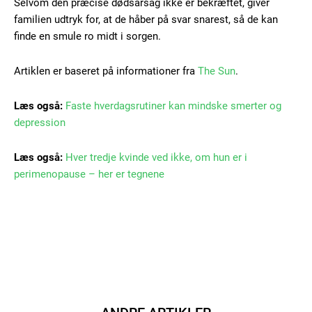
Selvom den præcise dødsårsag ikke er bekræftet, giver
Orci varius natoque dolor
familien udtryk for, at de håber på svar snarest, så de kan
finde en smule ro midt i sorgen.
Artiklen er baseret på informationer fra
The Sun
.
Læs også:
Faste hverdagsrutiner kan mindske smerter og
depression
Member full access
Læs også:
Hver tredje kvinde ved ikke, om hun er i
perimenopause – her er tegnene
100
DKK
/ year
Etiam est nibh, lobortis sit
Praesent euismod ac
Ut mollis pellentesque tortor
Nullam eu erat condimentum