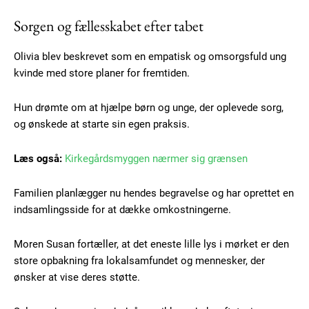
Sorgen og fællesskabet efter tabet
Subscription Plans
Olivia blev beskrevet som en empatisk og omsorgsfuld ung
kvinde med store planer for fremtiden.
Hun drømte om at hjælpe børn og unge, der oplevede sorg,
og ønskede at starte sin egen praksis.
Free limited access
Læs også:
Kirkegårdsmyggen nærmer sig grænsen
Gratis
/ forever
Familien planlægger nu hendes begravelse og har oprettet en
indsamlingsside for at dække omkostningerne.
Etiam est nibh, lobortis sit
Moren Susan fortæller, at det eneste lille lys i mørket er den
Praesent euismod ac
store opbakning fra lokalsamfundet og mennesker, der
Ut mollis pellentesque tortor
ønsker at vise deres støtte.
Nullam eu erat condimentum
Donec quis est ac felis