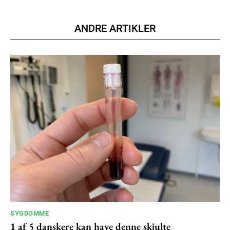
Nullam eu erat condimentum
Donec quis est ac felis
ANDRE ARTIKLER
Orci varius natoque dolor
YEARLY PRICING
MONTHLY PRICING
SYGDOMME
1 af 5 danskere kan have denne skjulte