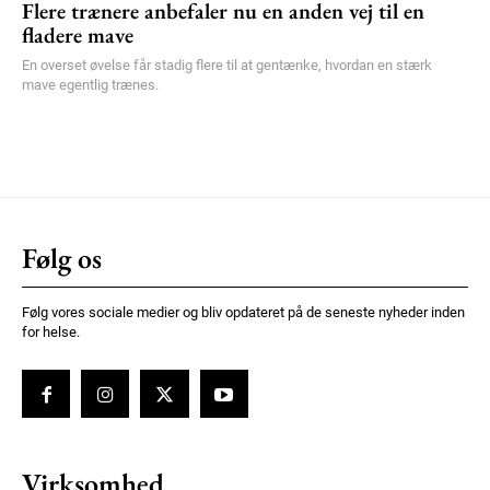
Flere trænere anbefaler nu en anden vej til en
fladere mave
En overset øvelse får stadig flere til at gentænke, hvordan en stærk
mave egentlig trænes.
Følg os
Følg vores sociale medier og bliv opdateret på de seneste nyheder inden
for helse.
Virksomhed