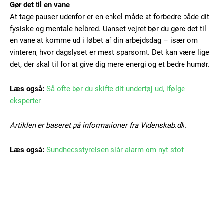
Gør det til en vane
Nullam eu erat condimentum
Donec quis est ac felis
At tage pauser udenfor er en enkel måde at forbedre både dit
fysiske og mentale helbred. Uanset vejret bør du gøre det til
Orci varius natoque dolor
en vane at komme ud i løbet af din arbejdsdag – især om
vinteren, hvor dagslyset er mest sparsomt. Det kan være lige
det, der skal til for at give dig mere energi og et bedre humør.
Læs også:
Så ofte bør du skifte dit undertøj ud, ifølge
eksperter
Member full access
Artiklen er baseret på informationer fra Videnskab.dk.
100
DKK
Læs også:
Sundhedsstyrelsen slår alarm om nyt stof
/ year
Etiam est nibh, lobortis sit
Praesent euismod ac
Ut mollis pellentesque tortor