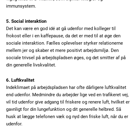
immunsystem.
5. Social interaktion
Det kan være en god idé at gå udenfor med kolleger til
Subscription Plans
frokost eller i en kaffepause, da det er med til at øge den
sociale interaktion. Fælles oplevelser styrker relationerne
mellem jer og skaber et mere positivt arbejdsmiljø. Den
sociale trivsel på arbejdspladsen øges, og det smitter af på
din generelle livskvalitet.
Free limited access
6. Luftkvalitet
Indeklimaet på arbejdspladsen har ofte dårligere luftkvalitet
Gratis
/ forever
end udenfor. Medmindre du arbejder lige ved en trafikeret vej,
vil tid udenfor give adgang til friskere og renere luft, hvilket er
gavnligt for din lungefunktion og dit generelle helbred. Så
Etiam est nibh, lobortis sit
husk at lægge telefonen væk og nyd den friske luft, når du er
Praesent euismod ac
udenfor.
Ut mollis pellentesque tortor