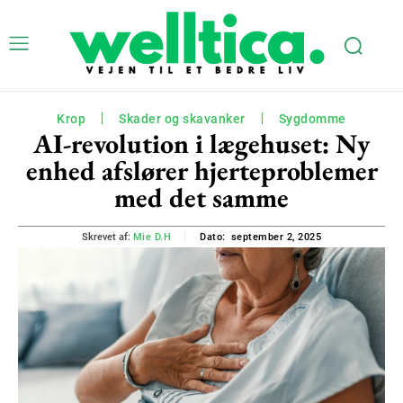
Krop
Skader og skavanker
Sygdomme
AI-revolution i lægehuset: Ny
enhed afslører hjerteproblemer
med det samme
september 2, 2025
Skrevet af:
Mie D.H
Dato: