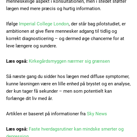
menneskelige aspekt i konsultationen, men i stedet støtter
lægen med mere præcis og hurtig information.
Member full access
Ifølge
Imperial College London
, der står bag pilotstudiet, er
ambitionen at give flere mennesker adgang til tidlig og
korrekt diagnosticering – og dermed øge chancerne for at
100
DKK
/ year
leve længere og sundere.
Læs også:
Kirkegårdsmyggen nærmer sig grænsen
Etiam est nibh, lobortis sit
Praesent euismod ac
Så næste gang du sidder hos lægen med diffuse symptomer,
kunne løsningen være en lille enhed på brystet og en analyse,
Ut mollis pellentesque tortor
der kun tager få sekunder – men som potentielt kan
Nullam eu erat condimentum
forlænge dit liv med år.
Donec quis est ac felis
Orci varius natoque dolor
Artiklen er baseret på informationer fra
Sky News
Læs også:
Faste hverdagsrutiner kan mindske smerter og
YEARLY PRICING
MONTHLY PRICING
depression