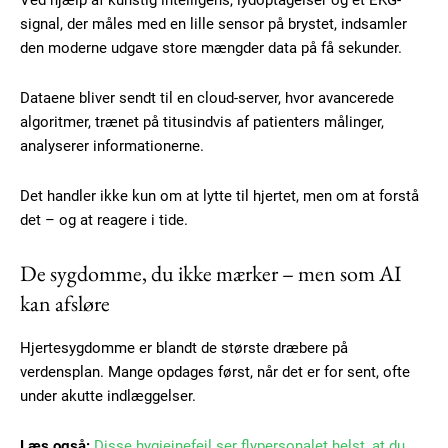
Ved hjælp af kunstig intelligens, lydoptagelser og et EKG-
signal, der måles med en lille sensor på brystet, indsamler
den moderne udgave store mængder data på få sekunder.
Dataene bliver sendt til en cloud-server, hvor avancerede
algoritmer, trænet på titusindvis af patienters målinger,
analyserer informationerne.
Det handler ikke kun om at lytte til hjertet, men om at forstå
det – og at reagere i tide.
De sygdomme, du ikke mærker – men som AI
kan afsløre
Hjertesygdomme er blandt de største dræbere på
verdensplan. Mange opdages først, når det er for sent, ofte
under akutte indlæggelser.
Læs også:
Disse hygiejnefejl ser flypersonalet helst, at du