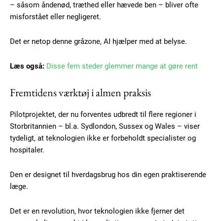
– såsom åndenød, træthed eller hævede ben – bliver ofte
misforstået eller negligeret.
Free limited access
Det er netop denne gråzone, AI hjælper med at belyse.
Gratis
Læs også:
Disse fem steder glemmer mange at gøre rent
/ forever
Fremtidens værktøj i almen praksis
Etiam est nibh, lobortis sit
Pilotprojektet, der nu forventes udbredt til flere regioner i
Praesent euismod ac
Storbritannien – bl.a. Sydlondon, Sussex og Wales – viser
Ut mollis pellentesque tortor
tydeligt, at teknologien ikke er forbeholdt specialister og
Nullam eu erat condimentum
hospitaler.
Donec quis est ac felis
Orci varius natoque dolor
Den er designet til hverdagsbrug hos din egen praktiserende
læge.
Det er en revolution, hvor teknologien ikke fjerner det