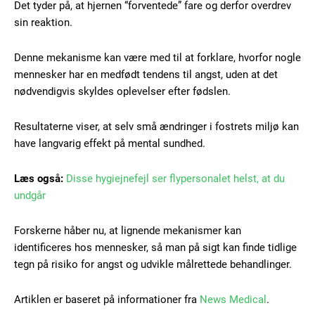
Det tyder på, at hjernen “forventede” fare og derfor overdrev
sin reaktion.
Denne mekanisme kan være med til at forklare, hvorfor nogle
Free limited access
mennesker har en medfødt tendens til angst, uden at det
nødvendigvis skyldes oplevelser efter fødslen.
Gratis
/ forever
Resultaterne viser, at selv små ændringer i fostrets miljø kan
have langvarig effekt på mental sundhed.
Etiam est nibh, lobortis sit
Læs også:
Disse hygiejnefejl ser flypersonalet helst, at du
Praesent euismod ac
undgår
Ut mollis pellentesque tortor
Nullam eu erat condimentum
Forskerne håber nu, at lignende mekanismer kan
Donec quis est ac felis
identificeres hos mennesker, så man på sigt kan finde tidlige
Orci varius natoque dolor
tegn på risiko for angst og udvikle målrettede behandlinger.
Artiklen er baseret på informationer fra
News Medical
.