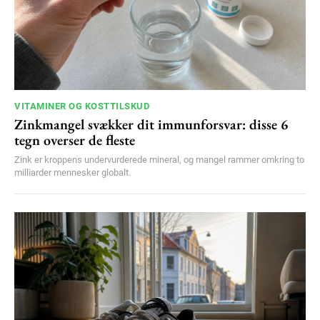
VITAMINER OG KOSTTILSKUD
Zinkmangel svækker dit immunforsvar: disse 6
tegn overser de fleste
Zink er kroppens undervurderede mineral, og mangel rammer omkring to
milliarder mennesker globalt.