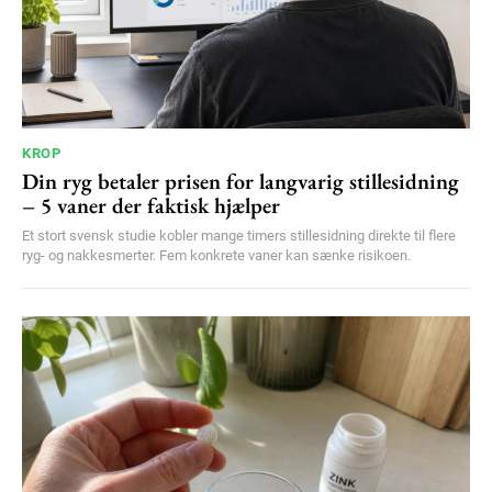
YEARLY PRICING
MONTHLY PRICING
KROP
Din ryg betaler prisen for langvarig stillesidning
– 5 vaner der faktisk hjælper
Et stort svensk studie kobler mange timers stillesidning direkte til flere
ryg- og nakkesmerter. Fem konkrete vaner kan sænke risikoen.