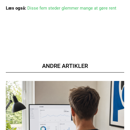
Læs også:
Disse fem steder glemmer mange at gøre rent
Member full access
100
DKK
/ year
ANDRE ARTIKLER
Etiam est nibh, lobortis sit
Praesent euismod ac
Ut mollis pellentesque tortor
Nullam eu erat condimentum
Donec quis est ac felis
Orci varius natoque dolor