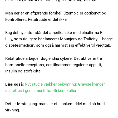
blevet en global sensation – typisk omkring 10-15%.
Men der er en afgørende forskel: Ozempic er godkendt og
kontrolleret. Retatrutide er det ikke.
Bag det nye stof står det amerikanske medicinalfirma Eli
Lilly, som tidligere har lanceret Mounjaro og Trulicity – begge
diabetesmedicin, som også har vist sig effektive til vægttab.
Retatrutide arbejder dog endnu dybere: Det aktiverer tre
hormonelle receptorer, der tilsammen regulerer appetit,
insulin og stofskifte.
Læs også:
Nyt studie vækker bekymring: Gravide kvinder
udsættes i gennemsnit for 45 kemikalier
Subscription Plans
Det er første gang, man ser et slankemiddel med så bred
virkning.