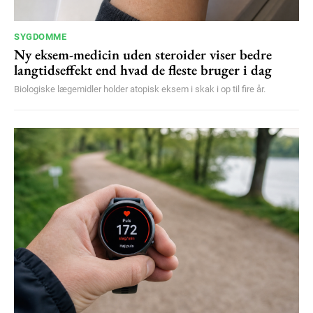
SYGDOMME
Ny eksem-medicin uden steroider viser bedre
langtidseffekt end hvad de fleste bruger i dag
Biologiske lægemidler holder atopisk eksem i skak i op til fire år.