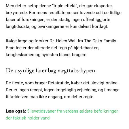
Men det er netop denne “triple-effekt”, der gør eksperter
Free limited access
bekymrede. For mens resultaterne ser lovende ud i de tidlige
faser af forskningen, er der stadig ingen offentliggjorte
Gratis
langtidsdata, og bivirkningerne er kun delvist kortlagt.
/ forever
Ifølge læge og forsker Dr. Helen Wall fra The Oaks Family
Practice er der allerede set tegn på hjertebanken,
Etiam est nibh, lobortis sit
knogleskørhed og nyresten blandt brugere.
Praesent euismod ac
Ut mollis pellentesque tortor
De usynlige farer bag vægttabs-hypen
Nullam eu erat condimentum
Donec quis est ac felis
De fleste, som bruger Retatrutide, køber det ulovligt online.
Orci varius natoque dolor
Der er ingen recept, ingen lægefaglig vejledning, og i mange
tilfælde ved man ikke engang, om det er ægte.
Læs også:
5 levetidsvaner fra verdens ældste befolkninger,
der faktisk holder vand