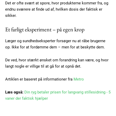
Det er ofte svært at spore, hvor produkterne kommer fra, og
Member full access
endnu sværere at finde ud af, hvilken dosis der faktisk er
sikker.
100
DKK
/ year
Et farligt eksperiment – på egen krop
Læger og sundhedseksperter forsøger nu at råbe brugerne
Etiam est nibh, lobortis sit
op. Ikke for at fordømme dem – men for at beskytte dem.
Praesent euismod ac
De ved, hvor stærkt ønsket om forandring kan være, og hvor
Ut mollis pellentesque tortor
langt nogle er villige til at gå for at opnå det.
Nullam eu erat condimentum
Donec quis est ac felis
Artiklen er baseret på informationer fra
Metro
Orci varius natoque dolor
Læs også:
Din ryg betaler prisen for langvarig stillesidning - 5
vaner der faktisk hjælper
YEARLY PRICING
MONTHLY PRICING