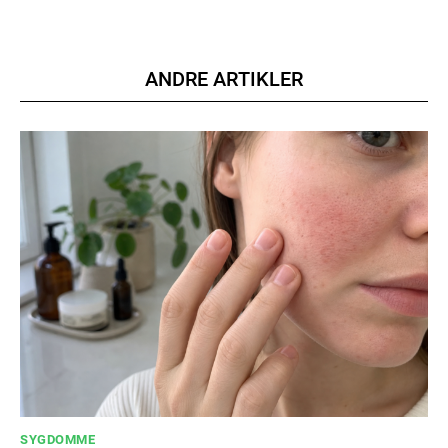
Nullam eu erat condimentum
Donec quis est ac felis
ANDRE ARTIKLER
Orci varius natoque dolor
YEARLY PRICING
MONTHLY PRICING
SYGDOMME