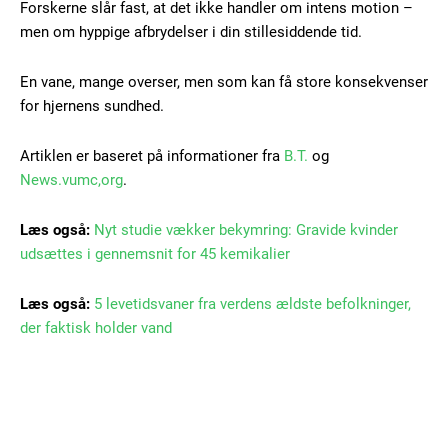
Forskerne slår fast, at det ikke handler om intens motion –
Nullam eu erat condimentum
men om hyppige afbrydelser i din stillesiddende tid.
Donec quis est ac felis
Orci varius natoque dolor
En vane, mange overser, men som kan få store konsekvenser
for hjernens sundhed.
Artiklen er baseret på informationer fra
B.T.
og
News.vumc,org
.
Læs også:
Nyt studie vækker bekymring: Gravide kvinder
Member full access
udsættes i gennemsnit for 45 kemikalier
100
DKK
Læs også:
5 levetidsvaner fra verdens ældste befolkninger,
/ year
der faktisk holder vand
Etiam est nibh, lobortis sit
Praesent euismod ac
Ut mollis pellentesque tortor