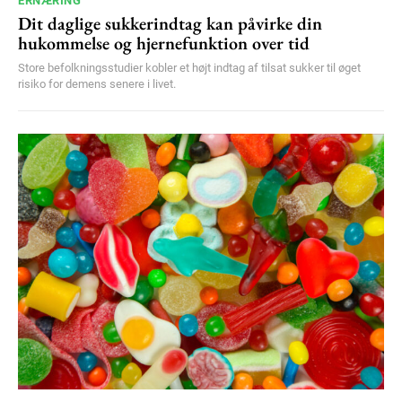
ERNÆRING
Dit daglige sukkerindtag kan påvirke din
hukommelse og hjernefunktion over tid
Store befolkningsstudier kobler et højt indtag af tilsat sukker til øget
risiko for demens senere i livet.