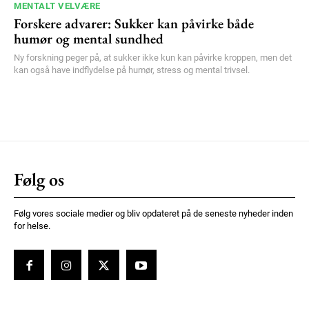
MENTALT VELVÆRE
Forskere advarer: Sukker kan påvirke både
humør og mental sundhed
Ny forskning peger på, at sukker ikke kun kan påvirke kroppen, men det
kan også have indflydelse på humør, stress og mental trivsel.
Følg os
Følg vores sociale medier og bliv opdateret på de seneste nyheder inden
for helse.