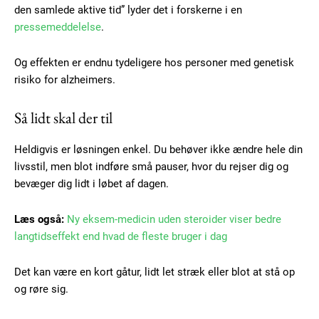
den samlede aktive tid” lyder det i forskerne i en
pressemeddelelse
.
Og effekten er endnu tydeligere hos personer med genetisk
risiko for alzheimers.
Subscription Plans
Så lidt skal der til
Heldigvis er løsningen enkel. Du behøver ikke ændre hele din
livsstil, men blot indføre små pauser, hvor du rejser dig og
Free limited access
bevæger dig lidt i løbet af dagen.
Gratis
Læs også:
Ny eksem-medicin uden steroider viser bedre
/ forever
langtidseffekt end hvad de fleste bruger i dag
Det kan være en kort gåtur, lidt let stræk eller blot at stå op
Etiam est nibh, lobortis sit
og røre sig.
Praesent euismod ac
Ut mollis pellentesque tortor