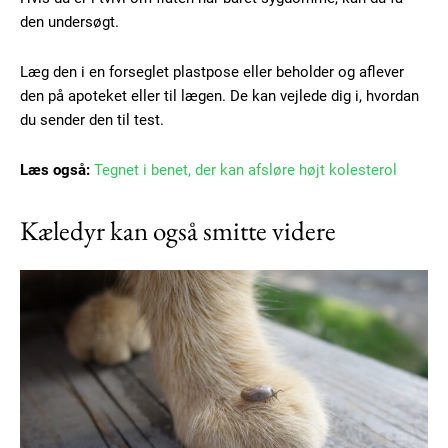
Gratis
/ forever
den undersøgt.
Læg den i en forseglet plastpose eller beholder og aflever
Etiam est nibh, lobortis sit
den på apoteket eller til lægen. De kan vejlede dig i, hvordan
Praesent euismod ac
du sender den til test.
Ut mollis pellentesque tortor
Nullam eu erat condimentum
Læs også:
Tegnet i benet, der kan afsløre højt kolesterol
Donec quis est ac felis
Orci varius natoque dolor
Kæledyr kan også smitte videre
Member full access