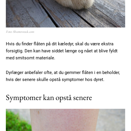
100
DKK
/ year
Etiam est nibh, lobortis sit
Foto: Shutterstock.com
Praesent euismod ac
Ut mollis pellentesque tortor
Hvis du finder flåten på dit kæledyr, skal du være ekstra
Nullam eu erat condimentum
forsigtig. Den kan have siddet længe og nået at blive fyldt
med smitsomt materiale.
Donec quis est ac felis
Orci varius natoque dolor
Dyrlæger anbefaler ofte, at du gemmer flåten i en beholder,
hvis der senere skulle opstå symptomer hos dyret.
YEARLY PRICING
MONTHLY PRICING
Symptomer kan opstå senere