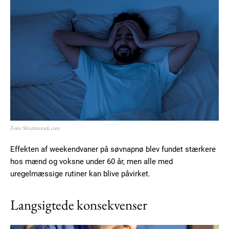
Etiam est nibh, lobortis sit
Praesent euismod ac
Ut mollis pellentesque tortor
Nullam eu erat condimentum
Donec quis est ac felis
Orci varius natoque dolor
Foto: Shutterstock.com
YEARLY PRICING
MONTHLY PRICING
Effekten af weekendvaner på søvnapnø blev fundet stærkere
hos mænd og voksne under 60 år, men alle med
uregelmæssige rutiner kan blive påvirket.
Langsigtede konsekvenser