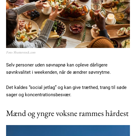
Etiam est nibh, lobortis sit
Praesent euismod ac
Ut mollis pellentesque tortor
Nullam eu erat condimentum
Donec quis est ac felis
Foto: Shutterstock.com
Orci varius natoque dolor
Selv personer uden søvnapnø kan opleve dårligere
søvnkvalitet i weekenden, når de ændrer søvnrytme.
Det kaldes “social jetlag” og kan give træthed, trang til søde
sager og koncentrationsbesvær.
Member full access
Mænd og yngre voksne rammes hårdest
100
DKK
/ year