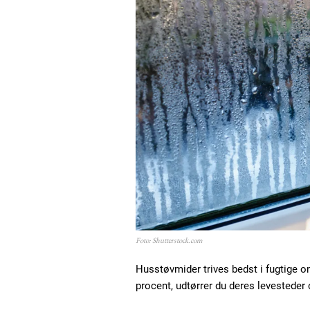
Etiam est nibh, lobortis sit
Praesent euismod ac
Ut mollis pellentesque tortor
Nullam eu erat condimentum
Donec quis est ac felis
Orci varius natoque dolor
Foto: Shutterstock.com
Husstøvmider trives bedst i fugtige om
procent, udtørrer du deres levesteder