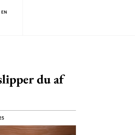
EN
lipper du af
25