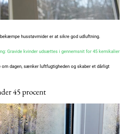
t bekæmpe husstøvmider er at sikre god udluftning.
Subscription Plans
ng: Gravide kvinder udsættes i gennemsnit for 45 kemikalier
 om dagen, sænker luftfugtigheden og skaber et dårligt
Member full ac
der 45 procent
100
DK