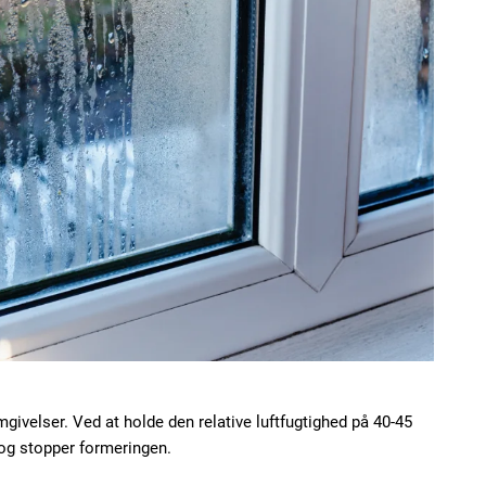
Etiam est nibh, loborti
Praesent euismod ac
Ut mollis pellentesque
Nullam eu erat condi
Donec quis est ac feli
Orci varius natoque do
YEARLY PRICI
givelser. Ved at holde den relative luftfugtighed på 40-45
 og stopper formeringen.