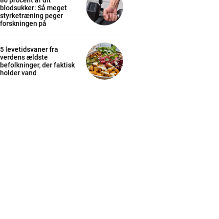
80 procent af dit
blodsukker: Så meget
styrketræning peger
forskningen på
5 levetidsvaner fra
verdens ældste
befolkninger, der faktisk
holder vand