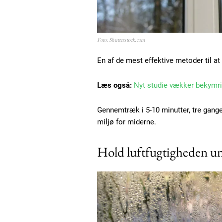
Foto: Shutterstock.com
En af de mest effektive metoder til a
Læs også:
Nyt studie vækker bekymri
Gennemtræk i 5-10 minutter, tre gange
miljø for miderne.
Free limited access
Hold luftfugtigheden un
Gratis
/ forever