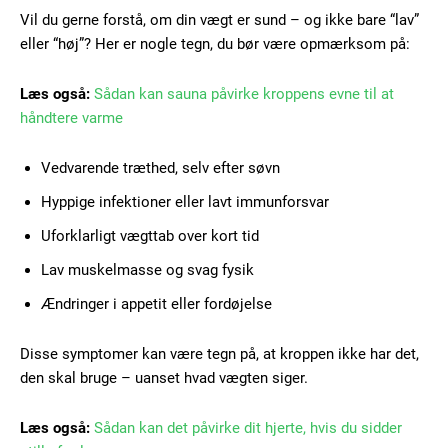
Vil du gerne forstå, om din vægt er sund – og ikke bare “lav”
eller “høj”? Her er nogle tegn, du bør være opmærksom på:
Member full access
Læs også:
Sådan kan sauna påvirke kroppens evne til at
håndtere varme
100
DKK
Vedvarende træthed, selv efter søvn
/ year
Hyppige infektioner eller lavt immunforsvar
Uforklarligt vægttab over kort tid
Etiam est nibh, lobortis sit
Praesent euismod ac
Lav muskelmasse og svag fysik
Ut mollis pellentesque tortor
Ændringer i appetit eller fordøjelse
Nullam eu erat condimentum
Donec quis est ac felis
Disse symptomer kan være tegn på, at kroppen ikke har det,
den skal bruge – uanset hvad vægten siger.
Orci varius natoque dolor
Læs også:
Sådan kan det påvirke dit hjerte, hvis du sidder
YEARLY PRICING
MONTHLY PRICING