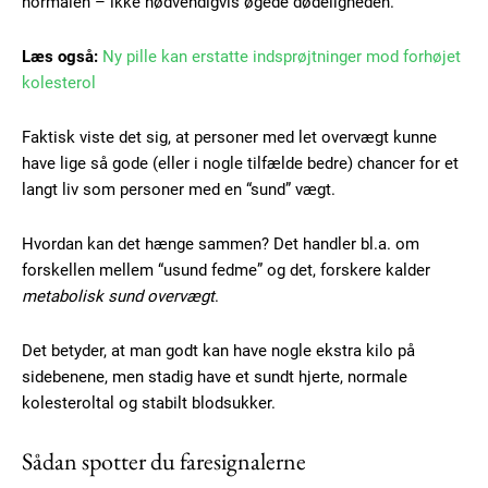
normalen – ikke nødvendigvis øgede dødeligheden.
Læs også:
Ny pille kan erstatte indsprøjtninger mod forhøjet
kolesterol
Free limited access
Faktisk viste det sig, at personer med let overvægt kunne
Gratis
have lige så gode (eller i nogle tilfælde bedre) chancer for et
/ forever
langt liv som personer med en “sund” vægt.
Hvordan kan det hænge sammen? Det handler bl.a. om
Etiam est nibh, lobortis sit
forskellen mellem “usund fedme” og det, forskere kalder
Praesent euismod ac
metabolisk sund overvægt
.
Ut mollis pellentesque tortor
Nullam eu erat condimentum
Det betyder, at man godt kan have nogle ekstra kilo på
Donec quis est ac felis
sidebenene, men stadig have et sundt hjerte, normale
Orci varius natoque dolor
kolesteroltal og stabilt blodsukker.
Sådan spotter du faresignalerne