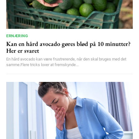
ERNÆRING
Kan en hård avocado gøres blød på 10 minutter?
Her er svaret
En hård avocado kan være frustrerende, når den skal bruges med det
samme.Flere tricks lover at fremskynde...