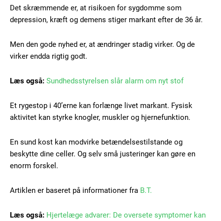
Det skræmmende er, at risikoen for sygdomme som
depression, kræft og demens stiger markant efter de 36 år.
Free limited access
Men den gode nyhed er, at ændringer stadig virker. Og de
virker endda rigtig godt.
Gratis
/ forever
Læs også:
Sundhedsstyrelsen slår alarm om nyt stof
Et rygestop i 40’erne kan forlænge livet markant. Fysisk
Etiam est nibh, lobortis sit
aktivitet kan styrke knogler, muskler og hjernefunktion.
Praesent euismod ac
Ut mollis pellentesque tortor
En sund kost kan modvirke betændelsestilstande og
beskytte dine celler. Og selv små justeringer kan gøre en
Nullam eu erat condimentum
Donec quis est ac felis
enorm forskel.
Orci varius natoque dolor
Artiklen er baseret på informationer fra
B.T.
Læs også:
Hjertelæge advarer: De oversete symptomer kan