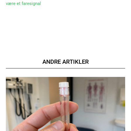
være et faresignal
Member full access
100
DKK
/ year
ANDRE ARTIKLER
Etiam est nibh, lobortis sit
Praesent euismod ac
Ut mollis pellentesque tortor
Nullam eu erat condimentum
Donec quis est ac felis
Orci varius natoque dolor
YEARLY PRICING
MONTHLY PRICING