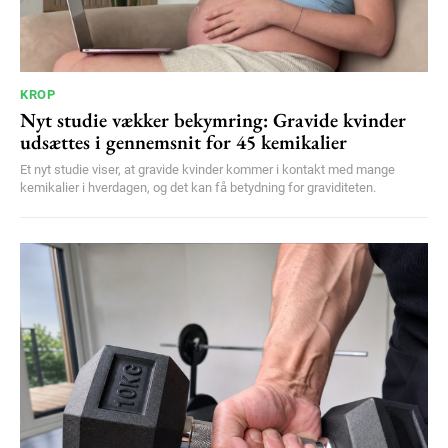
KROP
Nyt studie vækker bekymring: Gravide kvinder
udsættes i gennemsnit for 45 kemikalier
Et nyt studie viser, at gravide kvinder kommer i kontakt med mange
kemikalier i hverdagen, og det kan få betydning for graviditeten.