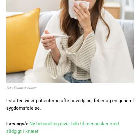
Member full access
100
DKK
/ year
Etiam est nibh, lobortis sit
Praesent euismod ac
Foto: Shutterstock.com
Ut mollis pellentesque tortor
Nullam eu erat condimentum
I starten viser patienterne ofte hovedpine, feber og en generel
Donec quis est ac felis
sygdomsfølelse.
Orci varius natoque dolor
Læs også:
Ny behandling giver håb til mennesker med
slidgigt i knæet
YEARLY PRICING
MONTHLY PRICING