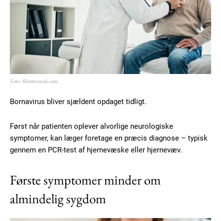
Free limited access
Gratis
/ forever
Foto: Shutterstock.com
Bornavirus bliver sjældent opdaget tidligt.
Etiam est nibh, lobortis sit
Praesent euismod ac
Først når patienten oplever alvorlige neurologiske
symptomer, kan læger foretage en præcis diagnose – typisk
Ut mollis pellentesque tortor
gennem en PCR-test af hjernevæske eller hjernevæv.
Nullam eu erat condimentum
Donec quis est ac felis
Orci varius natoque dolor
Første symptomer minder om
almindelig sygdom