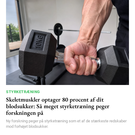
STYRKETRÆNING
Skeletmuskler optager 80 procent af dit
blodsukker: Så meget styrketræning peger
forskningen på
Ny forskning peger på styrketræning som et af de stærkeste redskaber
mod forhøjet blodsukker.