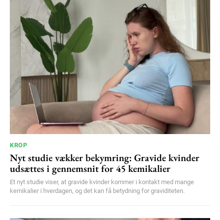
100
DKK
/ year
Etiam est nibh, lobortis sit
Praesent euismod ac
Ut mollis pellentesque tortor
Nullam eu erat condimentum
Donec quis est ac felis
Orci varius natoque dolor
KROP
Nyt studie vækker bekymring: Gravide kvinder
YEARLY PRICING
MONTHLY PRICING
udsættes i gennemsnit for 45 kemikalier
Et nyt studie viser, at gravide kvinder kommer i kontakt med mange
kemikalier i hverdagen, og det kan få betydning for graviditeten.