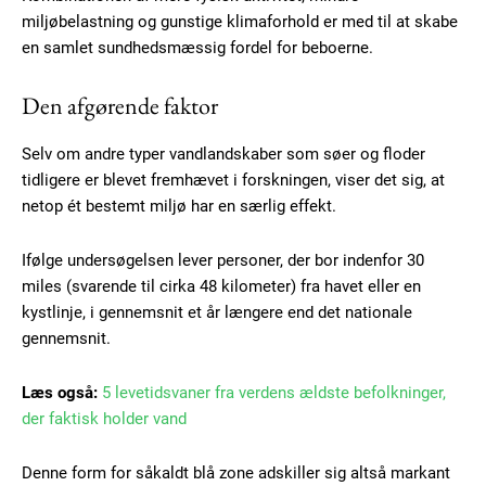
miljøbelastning og gunstige klimaforhold er med til at skabe
en samlet sundhedsmæssig fordel for beboerne.
Den afgørende faktor
Selv om andre typer vandlandskaber som søer og floder
tidligere er blevet fremhævet i forskningen, viser det sig, at
netop ét bestemt miljø har en særlig effekt.
Ifølge undersøgelsen lever personer, der bor indenfor 30
miles (svarende til cirka 48 kilometer) fra havet eller en
Subscription Plans
kystlinje, i gennemsnit et år længere end det nationale
gennemsnit.
Læs også:
5 levetidsvaner fra verdens ældste befolkninger,
der faktisk holder vand
Free limited access
Denne form for såkaldt blå zone adskiller sig altså markant