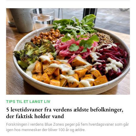
TIPS TIL ET LANGT LIV
5 levetidsvaner fra verdens ældste befolkninger,
der faktisk holder vand
Forskningen i verdens Blue Zones peger på fem hverdagsvaner som går
igen hos mennesker der bliver 100 år og ældre.