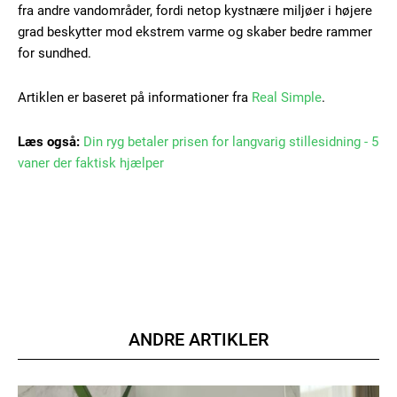
fra andre vandområder, fordi netop kystnære miljøer i højere
Gratis
/ forever
grad beskytter mod ekstrem varme og skaber bedre rammer
for sundhed.
Etiam est nibh, lobortis sit
Artiklen er baseret på informationer fra
Real Simple
.
Praesent euismod ac
Læs også:
Din ryg betaler prisen for langvarig stillesidning - 5
Ut mollis pellentesque tortor
vaner der faktisk hjælper
Nullam eu erat condimentum
Donec quis est ac felis
Orci varius natoque dolor
ANDRE ARTIKLER
Member full access