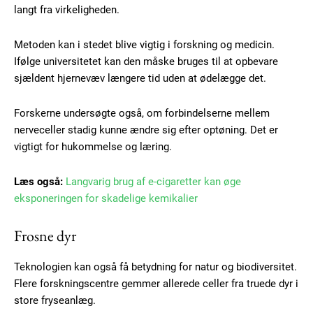
langt fra virkeligheden.
Metoden kan i stedet blive vigtig i forskning og medicin.
Ifølge universitetet kan den måske bruges til at opbevare
sjældent hjernevæv længere tid uden at ødelægge det.
Forskerne undersøgte også, om forbindelserne mellem
nerveceller stadig kunne ændre sig efter optøning. Det er
vigtigt for hukommelse og læring.
Læs også:
Langvarig brug af e-cigaretter kan øge
Subscription Plans
eksponeringen for skadelige kemikalier
Frosne dyr
Teknologien kan også få betydning for natur og biodiversitet.
Free limited access
Flere forskningscentre gemmer allerede celler fra truede dyr i
store fryseanlæg.