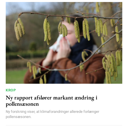
100
DKK
/ year
Etiam est nibh, lobortis sit
Praesent euismod ac
Ut mollis pellentesque tortor
Nullam eu erat condimentum
Donec quis est ac felis
Orci varius natoque dolor
YEARLY PRICING
MONTHLY PRICING
KROP
Ny rapport afslører markant ændring i
pollensæsonen
Ny forskning viser, at klimaforandringer allerede forlænger
pollensæsonen.