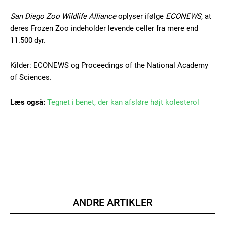
Gratis
/ forever
San Diego Zoo Wildlife Alliance
oplyser ifølge
ECONEWS
, at
deres Frozen Zoo indeholder levende celler fra mere end
11.500 dyr.
Etiam est nibh, lobortis sit
Praesent euismod ac
Kilder: ECONEWS og Proceedings of the National Academy
Ut mollis pellentesque tortor
of Sciences.
Nullam eu erat condimentum
Donec quis est ac felis
Læs også:
Tegnet i benet, der kan afsløre højt kolesterol
Orci varius natoque dolor
Member full access
ANDRE ARTIKLER