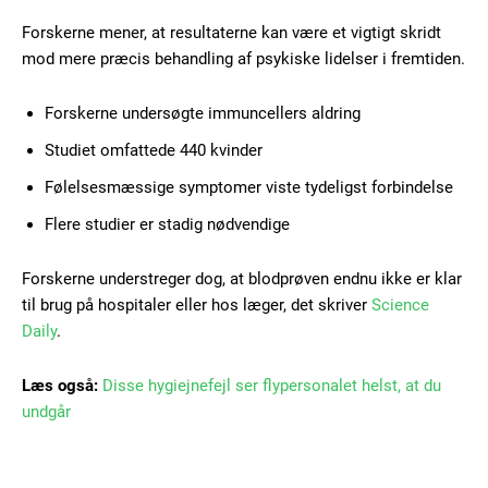
Forskerne mener, at resultaterne kan være et vigtigt skridt
Free limited access
mod mere præcis behandling af psykiske lidelser i fremtiden.
Gratis
Forskerne undersøgte immuncellers aldring
/ forever
Studiet omfattede 440 kvinder
Følelsesmæssige symptomer viste tydeligst forbindelse
Etiam est nibh, lobortis sit
Flere studier er stadig nødvendige
Praesent euismod ac
Ut mollis pellentesque tortor
Forskerne understreger dog, at blodprøven endnu ikke er klar
Nullam eu erat condimentum
til brug på hospitaler eller hos læger, det skriver
Science
Donec quis est ac felis
Daily
.
Orci varius natoque dolor
Læs også:
Disse hygiejnefejl ser flypersonalet helst, at du
undgår