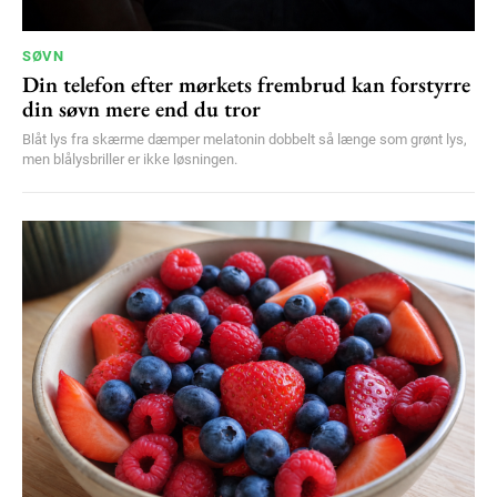
SØVN
Din telefon efter mørkets frembrud kan forstyrre
din søvn mere end du tror
Blåt lys fra skærme dæmper melatonin dobbelt så længe som grønt lys,
men blålysbriller er ikke løsningen.