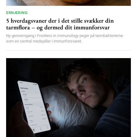
ERNÆRING
5 hverdagsvaner der i det stille svækker din
tarmflora – og dermed dit immunforsvar
Ny gennemgang i Frontiers in Immunology peger på tarmbakterierne
som en central medspiller i immunforsvaret.