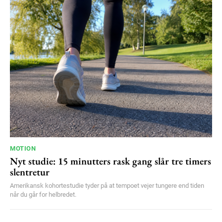
Orci varius natoque dolor
YEARLY PRICING
MONTHLY PRICING
MOTION
Nyt studie: 15 minutters rask gang slår tre timers
slentretur
Amerikansk kohortestudie tyder på at tempoet vejer tungere end tiden
når du går for helbredet.