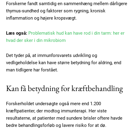
Forskerne fandt samtidig en sammenhæng mellem dårligere
thymus-sundhed og faktorer som rygning, kronisk
Subscription Plans
inflammation og højere kropsvægt.
Læs også:
Problematisk hud kan have rod i din tarm: her er
hvad der sker i din mikrobiom
Free limited access
Det tyder på, at immunforsvarets udvikling og
vedligeholdelse kan have større betydning for aldring, end
Gratis
man tidligere har forstået.
/ forever
Kan få betydning for kræftbehandling
Etiam est nibh, lobortis sit
Forskerholdet undersøgte også mere end 1.200
Praesent euismod ac
kræftpatienter, der modtog immunterapi. Her viste
Ut mollis pellentesque tortor
resultaterne, at patienter med sundere brisler oftere havde
Nullam eu erat condimentum
bedre behandlingsforløb og lavere risiko for at dø.
Donec quis est ac felis