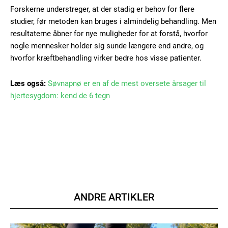
Orci varius natoque dolor
Forskerne understreger, at der stadig er behov for flere
studier, før metoden kan bruges i almindelig behandling. Men
resultaterne åbner for nye muligheder for at forstå, hvorfor
nogle mennesker holder sig sunde længere end andre, og
hvorfor kræftbehandling virker bedre hos visse patienter.
Læs også:
Søvnapnø er en af de mest oversete årsager til
Member full access
hjertesygdom: kend de 6 tegn
100
DKK
/ year
Etiam est nibh, lobortis sit
Praesent euismod ac
Ut mollis pellentesque tortor
ANDRE ARTIKLER
Nullam eu erat condimentum
Donec quis est ac felis