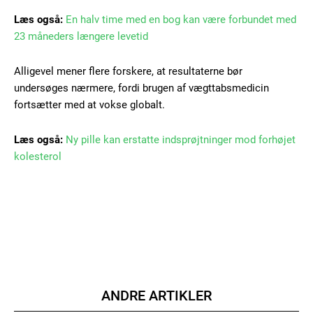
Læs også:
En halv time med en bog kan være forbundet med
Gratis
/ forever
23 måneders længere levetid
Alligevel mener flere forskere, at resultaterne bør
Etiam est nibh, lobortis sit
undersøges nærmere, fordi brugen af vægttabsmedicin
fortsætter med at vokse globalt.
Praesent euismod ac
Ut mollis pellentesque tortor
Læs også:
Ny pille kan erstatte indsprøjtninger mod forhøjet
Nullam eu erat condimentum
kolesterol
Donec quis est ac felis
Orci varius natoque dolor
ANDRE ARTIKLER
Member full access