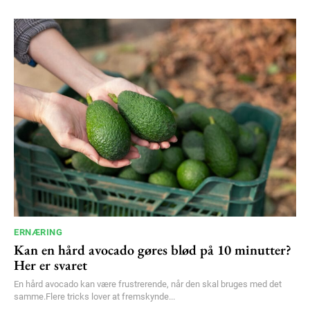
100
DKK
/ year
Etiam est nibh, lobortis sit
Praesent euismod ac
Ut mollis pellentesque tortor
Nullam eu erat condimentum
Donec quis est ac felis
Orci varius natoque dolor
YEARLY PRICING
MONTHLY PRICING
ERNÆRING
Kan en hård avocado gøres blød på 10 minutter?
Her er svaret
En hård avocado kan være frustrerende, når den skal bruges med det
samme.Flere tricks lover at fremskynde...