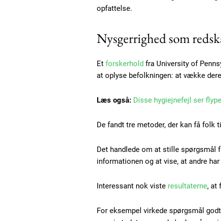
opfattelse.
Nysgerrighed som reds
Et
forskerhold
fra University of Pennsy
at oplyse befolkningen: at vække dere
Læs også:
Disse hygiejnefejl ser flyp
De fandt tre metoder, der kan få folk 
Free limited access
Det handlede om at stille spørgsmål fr
Gratis
informationen og at vise, at andre ha
/ forever
Interessant nok viste
resultaterne
, at
For eksempel virkede spørgsmål godt
Etiam est nibh, lobortis sit