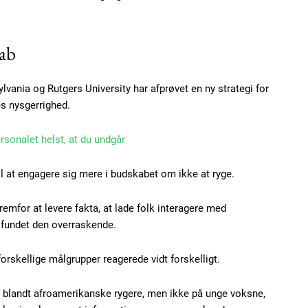
kab
Subscription Plans
lvania og Rutgers University har afprøvet en ny strategi for
s nysgerrighed.
ersonalet helst, at du undgår
til at engagere sig mere i budskabet om ikke at ryge.
Member full ac
emfor at levere fakta, at lade folk interagere med
100
DK
r fundet den overraskende.
 forskellige målgrupper reagerede vidt forskelligt.
 blandt afroamerikanske rygere, men ikke på unge voksne,
Etiam est nibh, loborti