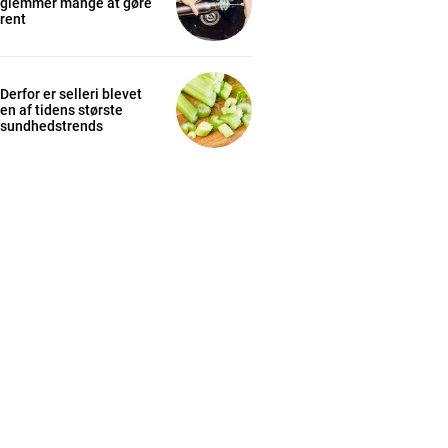
glemmer mange at gøre
rent
Derfor er selleri blevet
en af tidens største
sundhedstrends
cess
K
/ year
s sit