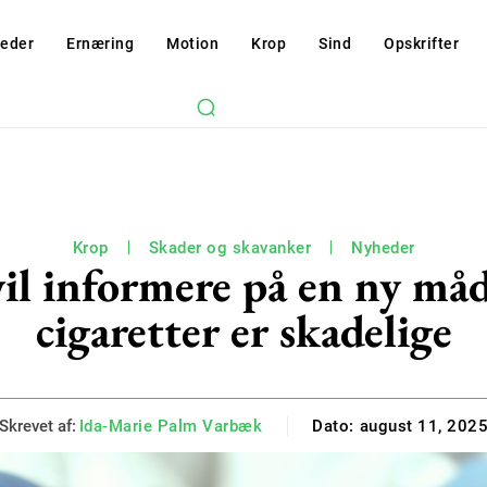
eder
Ernæring
Motion
Krop
Sind
Opskrifter
Krop
Skader og skavanker
Nyheder
vil informere på en ny måd
cigaretter er skadelige
Skrevet af:
Ida-Marie Palm Varbæk
Dato:
august 11, 202