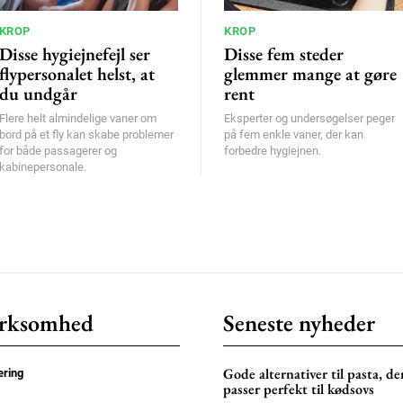
KROP
KROP
Disse hygiejnefejl ser
Disse fem steder
flypersonalet helst, at
glemmer mange at gøre
du undgår
rent
Flere helt almindelige vaner om
Eksperter og undersøgelser peger
bord på et fly kan skabe problemer
på fem enkle vaner, der kan
for både passagerer og
forbedre hygiejnen.
kabinepersonale.
rksomhed
Seneste nyheder
Gode alternativer til pasta, de
ring
passer perfekt til kødsovs