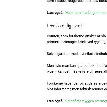
som i stedet reagerede bedre på socia
Praesent euismod ac
Ut mollis pellentesque tortor
Læs også:
Disse fem steder glemmer
Nullam eu erat condimentum
Donec quis est ac felis
Det skadelige stof
Orci varius natoque dolor
Pointen, som forskerne ønsker at slå f
primært forårsager kræft ved rygning,
Selv cigaretter med lavt nikotinindho
Men hvis man kan hjælpe folk til at fo
ryge – kan det måske føre til færre a
Forskerne håber derfor, at deres arbe
blot informerer, men faktisk ændrer a
Læs også:
Kirkegårdsmyggen nærmer