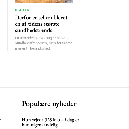
DIÆTER
Derfor er selleri blevet
en af tidens største
sundhedstrends
En almindelig grøntsag er blevet et
sundhedsfænomen, men forskerne
maner til besindighed.
Populære nyheder
r
Hun vejede 325 kilo – i dag er
hun uigenkendelig