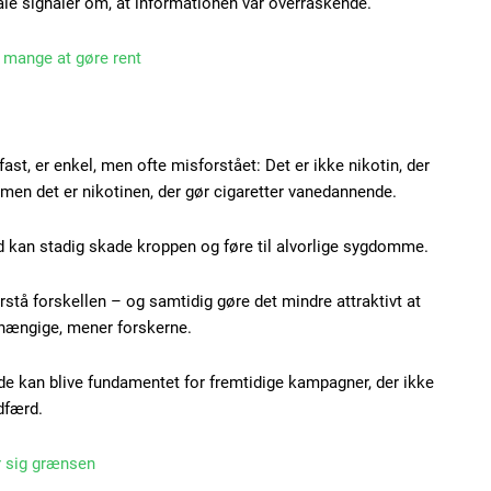
le signaler om, at informationen var overraskende.
Praesent euismod ac
Ut mollis pellentesque
 mange at gøre rent
Nullam eu erat condi
Donec quis est ac feli
Orci varius natoque do
ast, er enkel, men ofte misforstået: Det er ikke nikotin, der
 men det er nikotinen, der gør cigaretter vanedannende.
YEARLY PRICI
ld kan stadig skade kroppen og føre til alvorlige sygdomme.
rstå forskellen – og samtidig gøre det mindre attraktivt at
fhængige, mener forskerne.
jde kan blive fundamentet for fremtidige kampagner, der ikke
dfærd.
 sig grænsen