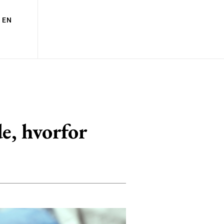
EN
e, hvorfor
5