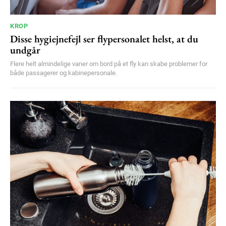
KROP
Disse hygiejnefejl ser flypersonalet helst, at du
undgår
Flere helt almindelige vaner om bord på et fly kan skabe problemer for
både passagerer og kabinepersonale.