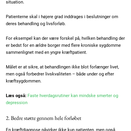
situation.
Patienterne skal i højere grad inddrages i beslutninger om
deres behandling og livsforløb.
For eksempel kan der være forskel på, hvilken behandling der
Subscription Plans
er bedst for en ældre borger med flere kroniske sygdomme
sammenlignet med en yngre kræftpatient.
Målet er at sikre, at behandlingen ikke blot forlænger livet,
men også forbedrer livskvaliteten – både under og efter
Free limited access
kræftsygdommen.
Gratis
Læs også:
Faste hverdagsrutiner kan mindske smerter og
/ forever
depression
2. Bedre støtte gennem hele forløbet
Etiam est nibh, lobortis sit
Praesent euismod ac
En kræftdiagnose påvirker ikke kun patienten, men også