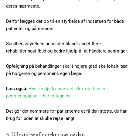
Ut mollis pellentesque tortor
deres nærmeste.
Nullam eu erat condimentum
Donec quis est ac felis
Derfor lægges der op til en styrkelse af indsatsen for både
Orci varius natoque dolor
patienter og pårørende.
Sundhedsstyrelsen anbefaler blandt andet flere
rehabiliteringstilbud og bedre hjælp til at håndtere senfølger.
Opfølgning på behandlinger skal i højere grad ske lokalt, tæt
på borgeren og personens egen læge.
Member full access
Læs også:
Hver tredje kvinde ved ikke, om hun er i
perimenopause – her er tegnene
100
DKK
/ year
Det gør det nemmere for patienterne at få den støtte, de har
brug for, uden at skulle rejse langt.
Etiam est nibh, lobortis sit
Praesent euismod ac
3. Udnyttelse af ny teknologi og data