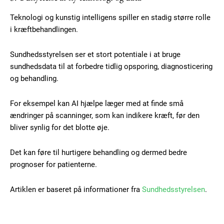
Ut mollis pellentesque tortor
Teknologi og kunstig intelligens spiller en stadig større rolle
Nullam eu erat condimentum
i kræftbehandlingen.
Donec quis est ac felis
Orci varius natoque dolor
Sundhedsstyrelsen ser et stort potentiale i at bruge
sundhedsdata til at forbedre tidlig opsporing, diagnosticering
og behandling.
YEARLY PRICING
MONTHLY PRICING
For eksempel kan AI hjælpe læger med at finde små
ændringer på scanninger, som kan indikere kræft, før den
bliver synlig for det blotte øje.
Det kan føre til hurtigere behandling og dermed bedre
prognoser for patienterne.
Artiklen er baseret på informationer fra
Sundhedsstyrelsen
.