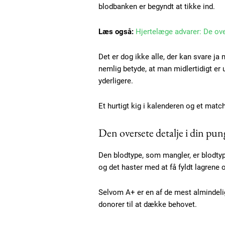
blodbanken er begyndt at tikke ind.
Etiam est nibh, lobortis sit
Læs også:
Hjertelæge advarer: De ov
Praesent euismod ac
Ut mollis pellentesque tortor
Det er dog ikke alle, der kan svare j
nemlig betyde, at man midlertidigt er 
Nullam eu erat condimentum
Donec quis est ac felis
yderligere.
Orci varius natoque dolor
Et hurtigt kig i kalenderen og et matc
Den oversete detalje i din pun
Den blodtype, som mangler, er blodtyp
og det haster med at få fyldt lagrene 
Selvom A+ er en af de mest almindelig
donorer til at dække behovet.