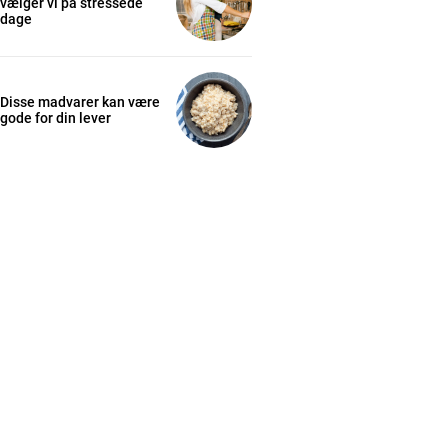
vælger vi på stressede
dage
Disse madvarer kan være
gode for din lever
cess
K
/ year