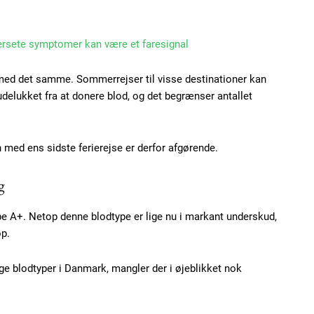
Etiam est nibh, loborti
ersete symptomer kan være et faresignal
Praesent euismod ac
Ut mollis pellentesque
a med det samme. Sommerrejser til visse destinationer kan
udelukket fra at donere blod, og det begrænser antallet
Nullam eu erat condi
Donec quis est ac feli
Orci varius natoque do
h med ens sidste ferierejse er derfor afgørende.
g
YEARLY PRICI
e A+. Netop denne blodtype er lige nu i markant underskud,
op.
e blodtyper i Danmark, mangler der i øjeblikket nok