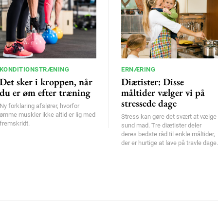
KONDITIONSTRÆNING
ERNÆRING
Det sker i kroppen, når
Diætister: Disse
du er øm efter træning
måltider vælger vi på
stressede dage
Ny forklaring afslører, hvorfor
ømme muskler ikke altid er lig med
Stress kan gøre det svært at vælge
fremskridt.
sund mad. Tre diætister deler
deres bedste råd til enkle måltider,
der er hurtige at lave på travle dage.