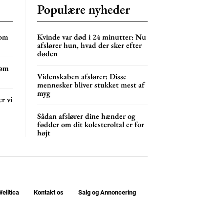
Populære nyheder
 om
Kvinde var død i 24 minutter: Nu
afslører hun, hvad der sker efter
døden
 øm
Videnskaben afslører: Disse
mennesker bliver stukket mest af
myg
r vi
Sådan afslører dine hænder og
fødder om dit kolesteroltal er for
højt
elltica
Kontakt os
Salg og Annoncering