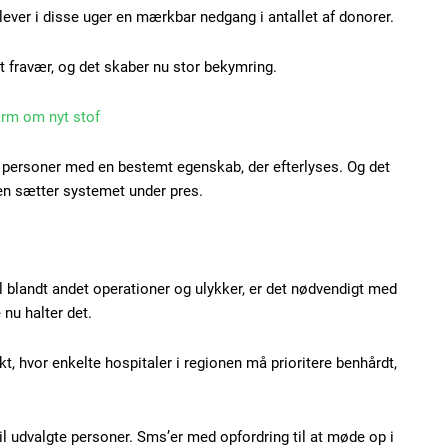
ver i disse uger en mærkbar nedgang i antallet af donorer.
t fravær, og det skaber nu stor bekymring.
arm om nyt stof
d personer med en bestemt egenskab, der efterlyses. Og det
Subscription Plans
en sætter systemet under pres.
til blandt andet operationer og ulykker, er det nødvendigt med
nu halter det.
Member full ac
nkt, hvor enkelte hospitaler i regionen må prioritere benhårdt,
100
DK
il udvalgte personer. Sms’er med opfordring til at møde op i