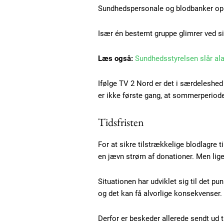
Sundhedspersonale og blodbanker ople
Især én bestemt gruppe glimrer ved si
Læs også:
Sundhedsstyrelsen slår al
Ifølge TV 2 Nord er det i særdeleshe
er ikke første gang, at sommerperiod
Tidsfristen
For at sikre tilstrækkelige blodlagre 
en jævn strøm af donationer. Men lige 
Free limited access
Situationen har udviklet sig til det pu
og det kan få alvorlige konsekvenser.
Gratis
/ forever
Derfor er beskeder allerede sendt ud t