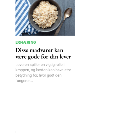
ERNÆRING
Disse madvarer kan
være gode for din lever
Leveren spiller en vigtig rolle i
kroppen, og kosten kan have stor
betydning for, hvor godt den
fungerer....