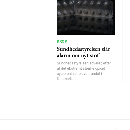
KROP
Sundhedsstyrelsen slår
alarm om nyt stof
Sundhedsstyrelsen advarer, efter
at det ekstremt stærke opioid
cyclorphin er blevet fundet i
Danmark.