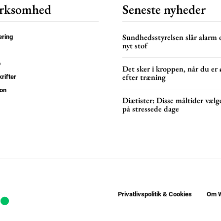
rksomhed
Seneste nyheder
Sundhedsstyrelsen slår alarm
ring
nyt stof
p
Det sker i kroppen, når du er
efter træning
rifter
on
Diætister: Disse måltider vælge
på stressede dage
Privatlivspolitik & Cookies
Om W