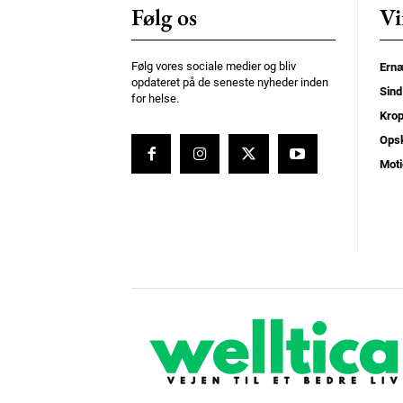
Følg os
Vi
Følg vores sociale medier og bliv
Ernæ
opdateret på de seneste nyheder inden
Sind
for helse.
Kro
Opsk
Moti