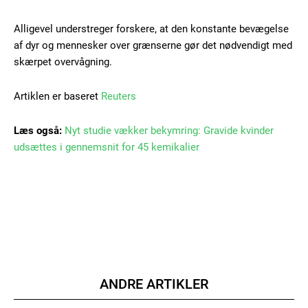
100
DKK
/ year
Alligevel understreger forskere, at den konstante bevægelse
af dyr og mennesker over grænserne gør det nødvendigt med
skærpet overvågning.
Etiam est nibh, lobortis sit
Artiklen er baseret
Reuters
Praesent euismod ac
Ut mollis pellentesque tortor
Læs også:
Nyt studie vækker bekymring: Gravide kvinder
Nullam eu erat condimentum
udsættes i gennemsnit for 45 kemikalier
Donec quis est ac felis
Orci varius natoque dolor
YEARLY PRICING
MONTHLY PRICING
ANDRE ARTIKLER