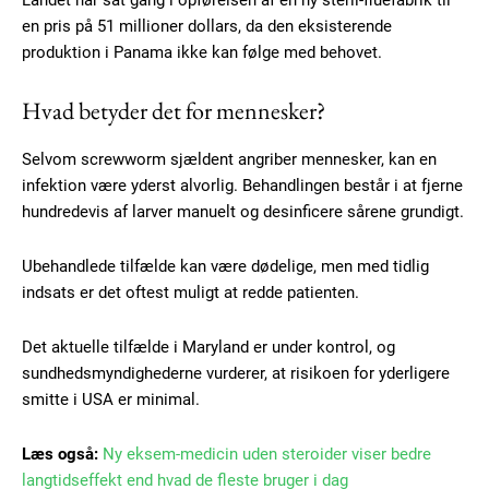
Landet har sat gang i opførelsen af en ny steril-fluefabrik til
Gratis
en pris på 51 millioner dollars, da den eksisterende
/ forever
produktion i Panama ikke kan følge med behovet.
Hvad betyder det for mennesker?
Etiam est nibh, lobortis sit
Praesent euismod ac
Selvom screwworm sjældent angriber mennesker, kan en
Ut mollis pellentesque tortor
infektion være yderst alvorlig. Behandlingen består i at fjerne
Nullam eu erat condimentum
hundredevis af larver manuelt og desinficere sårene grundigt.
Donec quis est ac felis
Orci varius natoque dolor
Ubehandlede tilfælde kan være dødelige, men med tidlig
indsats er det oftest muligt at redde patienten.
Det aktuelle tilfælde i Maryland er under kontrol, og
sundhedsmyndighederne vurderer, at risikoen for yderligere
smitte i USA er minimal.
Member full access
Læs også:
Ny eksem-medicin uden steroider viser bedre
langtidseffekt end hvad de fleste bruger i dag