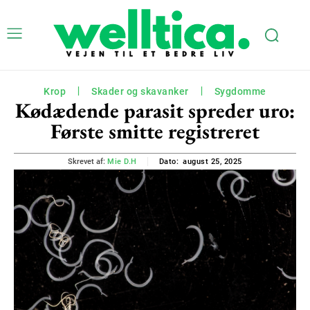
Krop
Skader og skavanker
Sygdomme
Kødædende parasit spreder uro:
Første smitte registreret
august 25, 2025
Skrevet af:
Mie D.H
Dato: