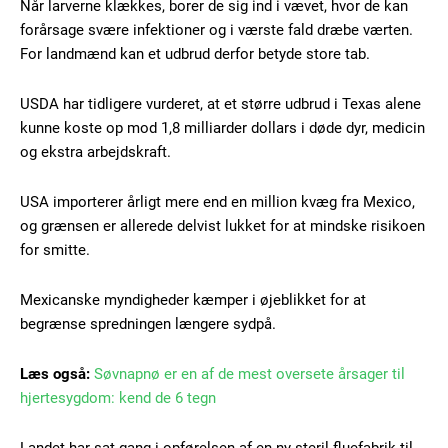
Når larverne klækkes, borer de sig ind i vævet, hvor de kan
forårsage svære infektioner og i værste fald dræbe værten.
For landmænd kan et udbrud derfor betyde store tab.
USDA har tidligere vurderet, at et større udbrud i Texas alene
kunne koste op mod 1,8 milliarder dollars i døde dyr, medicin
og ekstra arbejdskraft.
USA importerer årligt mere end en million kvæg fra Mexico,
og grænsen er allerede delvist lukket for at mindske risikoen
for smitte.
Subscription Plans
Mexicanske myndigheder kæmper i øjeblikket for at
begrænse spredningen længere sydpå.
Læs også:
Søvnapnø er en af de mest oversete årsager til
hjertesygdom: kend de 6 tegn
Free limited access