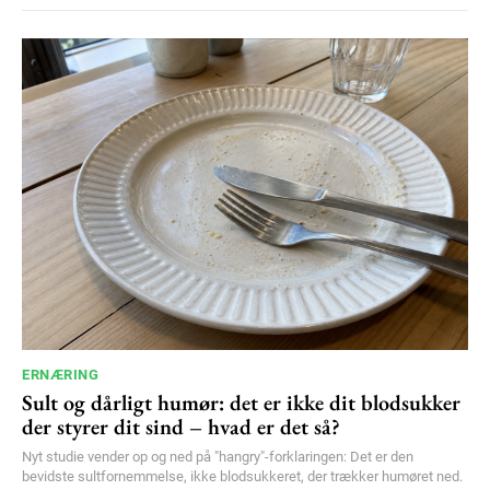
ERNÆRING
Sult og dårligt humør: det er ikke dit blodsukker
der styrer dit sind – hvad er det så?
Nyt studie vender op og ned på "hangry"-forklaringen: Det er den
bevidste sultfornemmelse, ikke blodsukkeret, der trækker humøret ned.