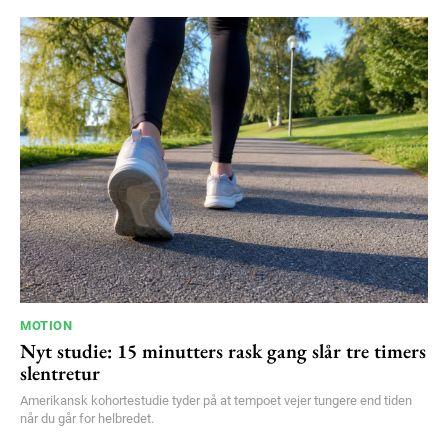
MOTION
Nyt studie: 15 minutters rask gang slår tre timers
slentretur
Amerikansk kohortestudie tyder på at tempoet vejer tungere end tiden
når du går for helbredet.