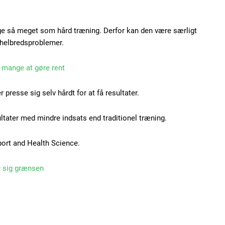
Donec quis est ac feli
Orci varius natoque do
ge så meget som hård træning. Derfor kan den være særligt
 helbredsproblemer.
YEARLY PRICI
 mange at gøre rent
presse sig selv hårdt for at få resultater.
ltater med mindre indsats end traditionel træning.
port and Health Science.
 sig grænsen