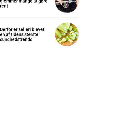
glemmer mange at gøre
rent
Derfor er selleri blevet
en af tidens største
sundhedstrends
cess
K
/ year
s sit
 tortor
mentum