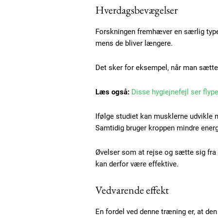
Hverdagsbevægelser
Forskningen fremhæver en særlig type
mens de bliver længere.
Det sker for eksempel, når man sætter
Free limited access
Læs også:
Disse hygiejnefejl ser flyp
Gratis
Ifølge studiet kan musklerne udvikle m
/ forever
Samtidig bruger kroppen mindre energ
Øvelser som at rejse og sætte sig fr
Etiam est nibh, lobortis sit
kan derfor være effektive.
Praesent euismod ac
Vedvarende effekt
Ut mollis pellentesque tortor
Nullam eu erat condimentum
En fordel ved denne træning er, at de
Donec quis est ac felis