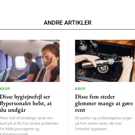
ANDRE ARTIKLER
KROP
KROP
Disse hygiejnefejl ser
Disse fem steder
flypersonalet helst, at
glemmer mange at gøre
du undgår
rent
Flere helt almindelige vaner om
Eksperter og undersøgelser peger
bord på et fly kan skabe problemer
på fem enkle vaner, der kan
for både passagerer og
forbedre hygiejnen.
kabinepersonale.