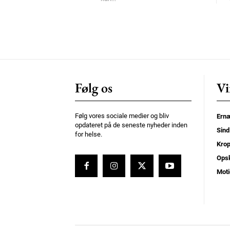
Følg os
Vi
Følg vores sociale medier og bliv
Ernæ
opdateret på de seneste nyheder inden
Sind
for helse.
Kro
Opsk
Moti