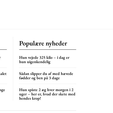
Populære nyheder
r
Hun vejede 325 kilo – i dag er
hun uigenkendelig
nalet
Sådan slipper du af med hævede
fødder og ben på 3 dage
nge
Hun spiste 2 æg hver morgen i 2
uger – her er, hvad der skete med
hendes krop!