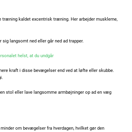
Subscription Plans
 træning kaldet excentrisk træning. Her arbejder musklerne,
 sig langsomt ned eller går ned ad trapper.
Member full ac
ersonalet helst, at du undgår
100
DK
ere kraft i disse bevægelser end ved at løfte eller skubbe.
i.
a en stol eller lave langsomme armbøjninger op ad en væg
Etiam est nibh, loborti
Praesent euismod ac
Ut mollis pellentesque
Nullam eu erat condi
n minder om bevægelser fra hverdagen, hvilket gør den