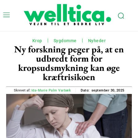
Krop
Sygdomme
Nyheder
Ny forskning peger på, at en
udbredt form for
kropsudsmykning kan øge
kræftrisikoen
september 30, 2025
Skrevet af:
Ida-Marie Palm Varbæk
Dato: