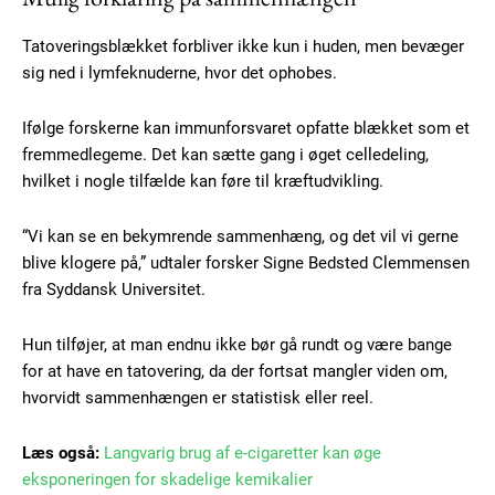
Subscription Plans
Tatoveringsblækket forbliver ikke kun i huden, men bevæger
sig ned i lymfeknuderne, hvor det ophobes.
Ifølge forskerne kan immunforsvaret opfatte blækket som et
Free limited access
fremmedlegeme. Det kan sætte gang i øget celledeling,
hvilket i nogle tilfælde kan føre til kræftudvikling.
Gratis
/ forever
“Vi kan se en bekymrende sammenhæng, og det vil vi gerne
blive klogere på,” udtaler forsker Signe Bedsted Clemmensen
fra Syddansk Universitet.
Etiam est nibh, lobortis sit
Praesent euismod ac
Hun tilføjer, at man endnu ikke bør gå rundt og være bange
Ut mollis pellentesque tortor
for at have en tatovering, da der fortsat mangler viden om,
Nullam eu erat condimentum
hvorvidt sammenhængen er statistisk eller reel.
Donec quis est ac felis
Orci varius natoque dolor
Læs også:
Langvarig brug af e-cigaretter kan øge
eksponeringen for skadelige kemikalier