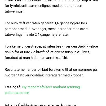
større end en håndflade, havde næsten tre gange højere rate
for lymfekræft sammenlignet med personer uden
tatoveringer.
For hudkræft var raten generelt 1,6 gange højere hos
personer med tatoveringer, mens personer med store
tatoveringer havde 2,4 gange højere rate.
Forskerne understreger, at raten beskriver den øjeblikkelige
risiko for at udvikle kræft på et givent tidspunkt i livet,
forudsat at man hidtil har været kræftfri.
Resultaterne har derfor fået forskerne til at se nærmere på,
hvordan tatoveringsblæk interagerer med kroppen.
Læs også:
Ny rapport afslører markant ændring i
pollensæsonen
Mulig forklaring på sammenhængen