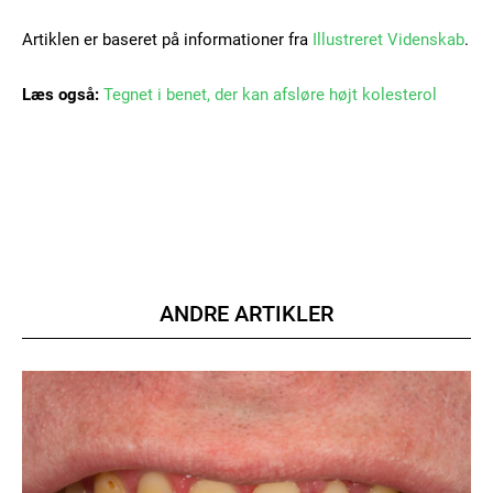
Artiklen er baseret på informationer fra
Illustreret Videnskab
.
Læs også:
Tegnet i benet, der kan afsløre højt kolesterol
Member full access
100
DKK
/ year
Etiam est nibh, lobortis sit
ANDRE ARTIKLER
Praesent euismod ac
Ut mollis pellentesque tortor
Nullam eu erat condimentum
Donec quis est ac felis
Orci varius natoque dolor