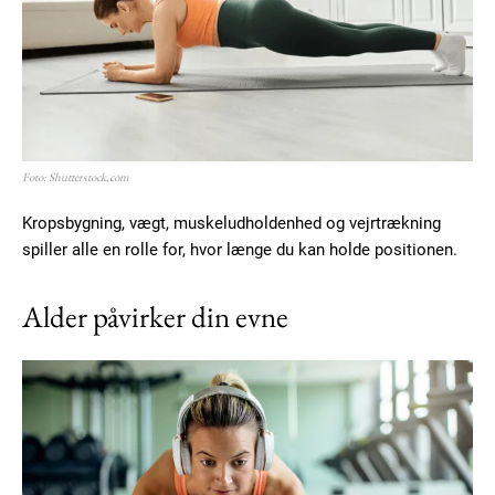
Subscription Plans
Free limited access
Foto: Shutterstock.com
Gratis
/ forever
Kropsbygning, vægt, muskeludholdenhed og vejrtrækning
spiller alle en rolle for, hvor længe du kan holde positionen.
Etiam est nibh, lobortis sit
Alder påvirker din evne
Praesent euismod ac
Ut mollis pellentesque tortor
Nullam eu erat condimentum
Donec quis est ac felis
Orci varius natoque dolor