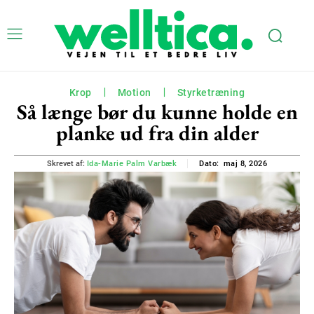
Krop
Motion
Styrketræning
Så længe bør du kunne holde en
planke ud fra din alder
maj 8, 2026
Skrevet af:
Ida-Marie Palm Varbæk
Dato: