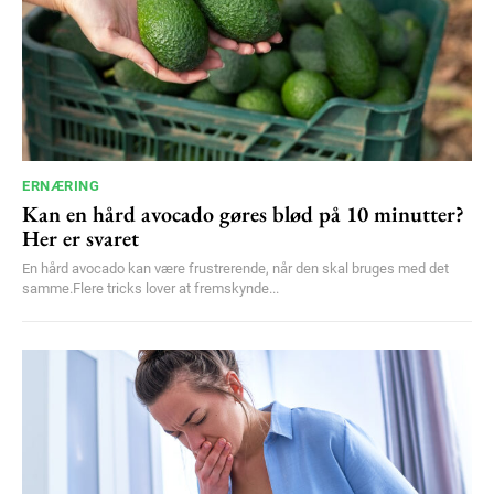
ERNÆRING
Kan en hård avocado gøres blød på 10 minutter?
Her er svaret
En hård avocado kan være frustrerende, når den skal bruges med det
samme.Flere tricks lover at fremskynde...