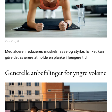
Member full access
Foto: Freepik
100
DKK
/ year
Med alderen reduceres muskelmasse og styrke, hvilket kan
gøre det sværere at holde en planke i længere tid.
Etiam est nibh, lobortis sit
Generelle anbefalinger for yngre voksne
Praesent euismod ac
Ut mollis pellentesque tortor
Nullam eu erat condimentum
Donec quis est ac felis
Orci varius natoque dolor