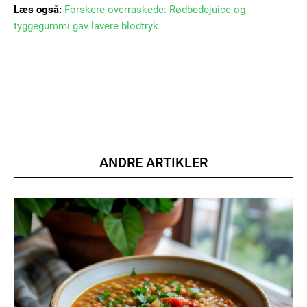
Læs også:
Forskere overraskede: Rødbedejuice og
tyggegummi gav lavere blodtryk
ANDRE ARTIKLER