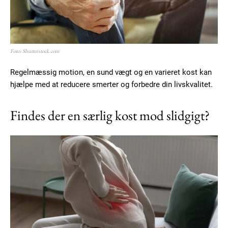
Member full access
Foto: Shutterstock.com
100
DKK
Regelmæssig motion, en sund vægt og en varieret kost kan
/ year
hjælpe med at reducere smerter og forbedre din livskvalitet.
Findes der en særlig kost mod slidgigt?
Etiam est nibh, lobortis sit
Praesent euismod ac
Ut mollis pellentesque tortor
Nullam eu erat condimentum
Donec quis est ac felis
Orci varius natoque dolor
YEARLY PRICING
MONTHLY PRICING