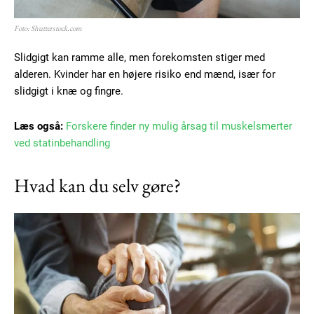
Foto: Shutterstock.com
Free limited access
Slidgigt kan ramme alle, men forekomsten stiger med
alderen. Kvinder har en højere risiko end mænd, især for
slidgigt i knæ og fingre.
Gratis
/ forever
Læs også:
Forskere finder ny mulig årsag til muskelsmerter
ved statinbehandling
Etiam est nibh, lobortis sit
Praesent euismod ac
Hvad kan du selv gøre?
Ut mollis pellentesque tortor
Nullam eu erat condimentum
Donec quis est ac felis
Orci varius natoque dolor