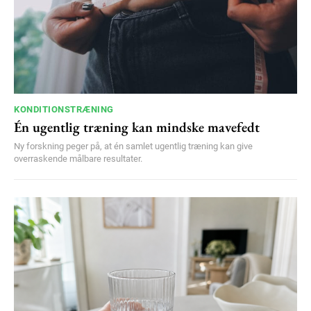
KONDITIONSTRÆNING
Én ugentlig træning kan mindske mavefedt
Ny forskning peger på, at én samlet ugentlig træning kan give
overraskende målbare resultater.