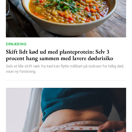
ERNÆRING
Skift lidt kød ud med planteprotein: Selv 3
procent hang sammen med lavere dødsrisiko
Selv et lille skift væk fra kød kan flytte målbart på risikoen for tidlig død,
viser ny forskning.