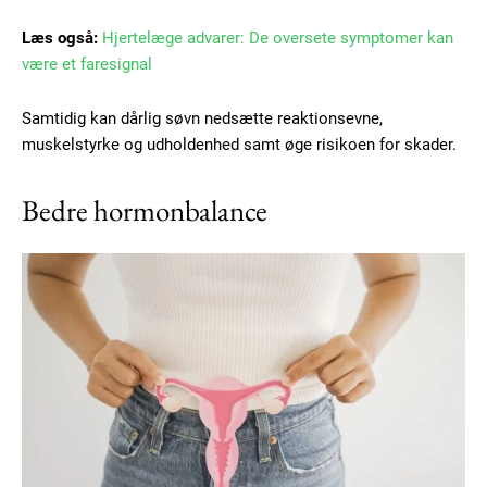
Læs også:
Hjertelæge advarer: De oversete symptomer kan
Gratis
være et faresignal
/ forever
Samtidig kan dårlig søvn nedsætte reaktionsevne,
muskelstyrke og udholdenhed samt øge risikoen for skader.
Etiam est nibh, lobortis sit
Praesent euismod ac
Bedre hormonbalance
Ut mollis pellentesque tortor
Nullam eu erat condimentum
Donec quis est ac felis
Orci varius natoque dolor
Member full access