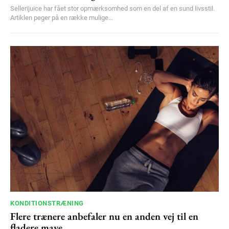
Sellerijuice har fået stor opmærksomhed som en del af en sund livsstil.
Artiklen peger på en række mulige...
KONDITIONSTRÆNING
Flere trænere anbefaler nu en anden vej til en
fladere mave