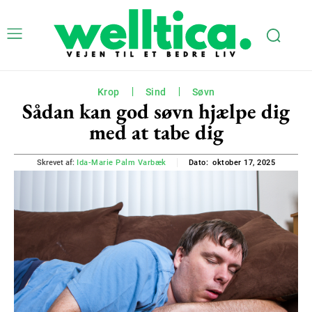
Krop
Sind
Søvn
Sådan kan god søvn hjælpe dig
med at tabe dig
oktober 17, 2025
Skrevet af:
Ida-Marie Palm Varbæk
Dato: