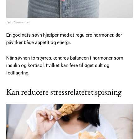
100
DKK
/ year
Foto: Shutterstock
En god nats søvn hjælper med at regulere hormoner, der
påvirker både appetit og energi.
Etiam est nibh, lobortis sit
Praesent euismod ac
Når søvnen forstyrres, ændres balancen i hormoner som
Ut mollis pellentesque tortor
insulin og kortisol, hvilket kan føre til øget sult og
Nullam eu erat condimentum
fedtlagring.
Donec quis est ac felis
Orci varius natoque dolor
Kan reducere stressrelateret spisning
YEARLY PRICING
MONTHLY PRICING