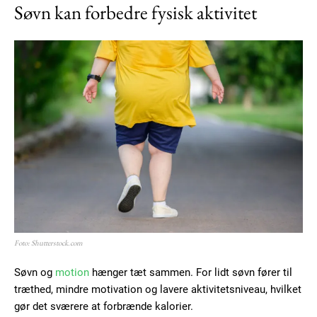
Søvn kan forbedre fysisk aktivitet
Subscription Plans
Foto: Shutterstock.com
Søvn og
motion
hænger tæt sammen. For lidt søvn fører til
træthed, mindre motivation og lavere aktivitetsniveau, hvilket
gør det sværere at forbrænde kalorier.
Free limited access