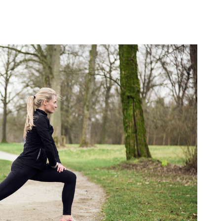
Subscription Plans
Member full ac
100
DK