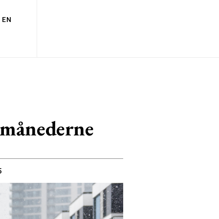
EN
ermånederne
5