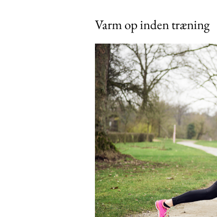
Varm op inden træning
Free limited access
Gratis
/ forever