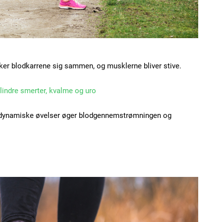
Etiam est nibh, loborti
Praesent euismod ac
Ut mollis pellentesque
Nullam eu erat condi
Donec quis est ac feli
ker blodkarrene sig sammen, og musklerne bliver stive.
Orci varius natoque do
 lindre smerter, kvalme og uro
 dynamiske øvelser øger blodgennemstrømningen og
YEARLY PRICI