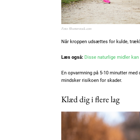
Etiam est nibh, lobortis sit
Praesent euismod ac
Ut mollis pellentesque tortor
Foto: Shutterstock.com
Nullam eu erat condimentum
Donec quis est ac felis
Når kroppen udsættes for kulde, træk
Orci varius natoque dolor
Læs også:
Disse naturlige midler kan
En opvarmning på 5-10 minutter med
mindsker risikoen for skader.
Klæd dig i flere lag