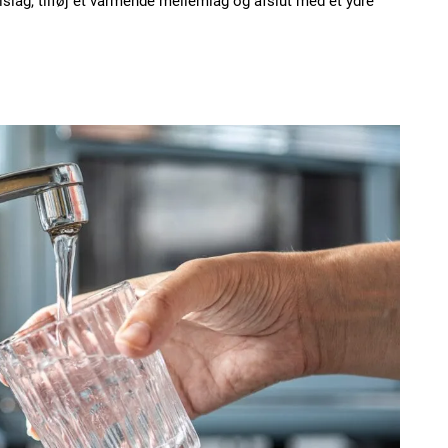
slag, tilføj et varmende mellemlag og afslut med et ydre
.